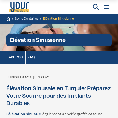
Soins Dentaires
Élévation Sinusienne
Élévation Sinusienne
APERÇU
FAQ
Publish Date: 3 juin 2025
Élévation Sinusale en Turquie:
Préparez
Votre Sourire pour des Implants
Durables
L’élévation sinusale
, également appelée greffe osseuse