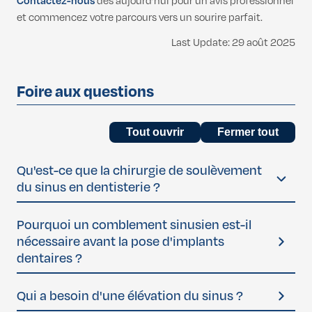
Contactez-nous
dès aujourd’hui pour un avis professionnel
et commencez votre parcours vers un sourire parfait.
Last Update: 29 août 2025
Foire aux questions
Tout ouvrir
Fermer tout
Qu'est-ce que la chirurgie de soulèvement
du sinus en dentisterie ?
Une
élévation du sinus
, également appelée
augmentation
Pourquoi un comblement sinusien est-il
sinusale
, est une intervention dentaire qui consiste à
nécessaire avant la pose d'implants
ajouter de l'os à la mâchoire supérieure, au niveau des
dentaires ?
molaires et des prémolaires, en soulevant la membrane
sinusale. Elle permet d'obtenir une hauteur osseuse
Parfois, la mâchoire supérieure ne dispose pas d'une masse
Qui a besoin d'une élévation du sinus ?
suffisante pour poser en toute sécurité des
implants
osseuse suffisante pour accueillir un implant en raison