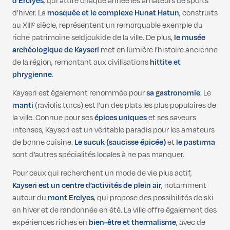
d’Erciyes
, qui attire chaque année les amateurs de sports
d’hiver. La
mosquée et le complexe Hunat Hatun
, construits
au XIIIᵉ siècle, représentent un remarquable exemple du
riche patrimoine seldjoukide de la ville. De plus,
le musée
archéologique de Kayseri
met en lumière l’histoire ancienne
de la région, remontant aux civilisations
hittite et
phrygienne
.
Kayseri est également renommée pour
sa gastronomie
. Le
manti
(raviolis turcs) est l’un des plats les plus populaires de
la ville. Connue pour ses
épices uniques
et ses saveurs
intenses, Kayseri est un véritable paradis pour les amateurs
de bonne cuisine.
Le sucuk (saucisse épicée)
et
le pastırma
sont d’autres spécialités locales à ne pas manquer.
Pour ceux qui recherchent un mode de vie plus actif,
Kayseri est un centre d’activités de plein air
, notamment
autour du
mont Erciyes
, qui propose des possibilités de ski
en hiver et de randonnée en été. La ville offre également des
expériences riches en
bien-être et thermalisme
, avec de