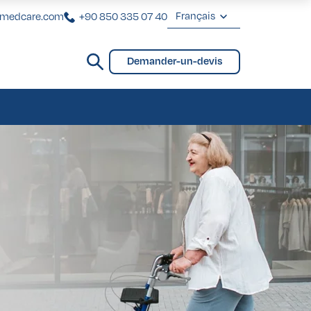
Français
rmedcare.com
+90 850 335 07 40
English
Demander-un-devis
Deutsch
VIP pour Femmes
ntaires
ting Brésilien des Fesses
VIP pour Hommes
Français
Türkçe
VIP pour Femmes
ntaires
ting Brésilien des Fesses
VIP pour Hommes