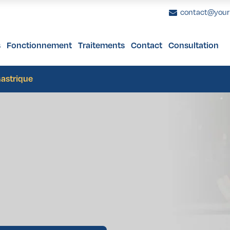
contact@you
s
Fonctionnement
Traitements
Contact
Consultation
e 40 ans
 Bras
nome Uvéal
uronnes Dentaires
Femmes de plus de 65 ans
Facettes Dentaires
Augmentation Mammaire
Bilan de Santé 
Prothèses De
Lif
s de 40 ans
es Cuisses
s Tumeurs Intraoculaires
stauration du Sourire
Hommes de plus de 65 ans
Blanchiment Dentaire
Lifting Mammaire
Bilan de Santé 
astrique
ion
urs des Paupières
Réduction Mammaire
plastie
urs Orbitales
Lipofilling Mammaire
e 40 ans
 Bras
nome Uvéal
uronnes Dentaires
Femmes de plus de 65 ans
Facettes Dentaires
Augmentation Mammaire
Bilan de Santé 
Prothèses De
Lif
 esthétique post-maternité
noblastome
s de 40 ans
es Cuisses
s Tumeurs Intraoculaires
stauration du Sourire
Hommes de plus de 65 ans
Blanchiment Dentaire
Lifting Mammaire
Bilan de Santé 
on Assistée par Ultrasons
urs Conjonctivales
ion
urs des Paupières
Réduction Mammaire
itement de Canal
plastie
urs Orbitales
Lipofilling Mammaire
 esthétique post-maternité
noblastome
on Assistée par Ultrasons
urs Conjonctivales
itement de Canal