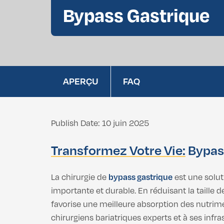
Bypass Gastrique
Retrait de la Graisse Bcuccale
Vaginoplastie
Chirurgie de la
Rhinoplastie Africaine
Labioplastie
Liposuccion du Double Menton
APERÇU
FAQ
Vaginoplastie
Chirurgie de la
Labioplastie
Publish Date: 10 juin 2025
Transformez Votre Vie:
Bypass
La chirurgie de
bypass gastrique
est une solut
importante et durable. En réduisant la taille de
favorise une meilleure absorption des nutrimen
chirurgiens bariatriques experts et à ses infr