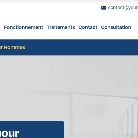
contact@you
s
Fonctionnement
Traitements
Contact
Consultation
e 40 ans
 Bras
nome Uvéal
uronnes Dentaires
Femmes de plus de 65 ans
Facettes Dentaires
Augmentation Mammaire
Bilan de Santé 
Prothèses De
Lif
s de 40 ans
es Cuisses
s Tumeurs Intraoculaires
stauration du Sourire
Hommes de plus de 65 ans
Blanchiment Dentaire
Lifting Mammaire
Bilan de Santé 
our Hommes
ion
urs des Paupières
Réduction Mammaire
plastie
urs Orbitales
Lipofilling Mammaire
e 40 ans
 Bras
nome Uvéal
uronnes Dentaires
Femmes de plus de 65 ans
Facettes Dentaires
Augmentation Mammaire
Bilan de Santé 
Prothèses De
Lif
 esthétique post-maternité
noblastome
s de 40 ans
es Cuisses
s Tumeurs Intraoculaires
stauration du Sourire
Hommes de plus de 65 ans
Blanchiment Dentaire
Lifting Mammaire
Bilan de Santé 
on Assistée par Ultrasons
urs Conjonctivales
ion
urs des Paupières
Réduction Mammaire
itement de Canal
plastie
urs Orbitales
Lipofilling Mammaire
 esthétique post-maternité
noblastome
on Assistée par Ultrasons
urs Conjonctivales
pour
itement de Canal