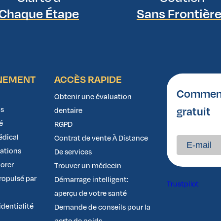
Chaque Étape
Sans Frontièr
NEMENT
ACCÈS RAPIDE
Comment 
Obtenir une évaluation
gratuit
s
dentaire
é
RGPD
édical
Contrat de vente À Distance
nations
De services
orer
Trouver un médecin
opulsé par
Démarrage intelligent:
Trustpilot
aperçu de votre santé
identialité
Demande de conseils pour la