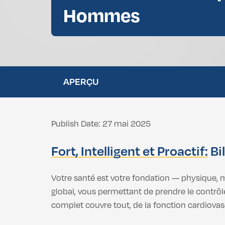
Hommes
Retrait de la Graisse Bcuccale
Vaginoplastie
Chirurgie de la
Rhinoplastie Africaine
Labioplastie
Liposuccion du Double Menton
APERÇU
Vaginoplastie
Chirurgie de la
Labioplastie
Publish Date: 27 mai 2025
Fort, Intelligent et Proactif:
Bi
Votre santé est votre fondation — physique, 
global, vous permettant de prendre le contrô
complet couvre tout, de la fonction cardiovas