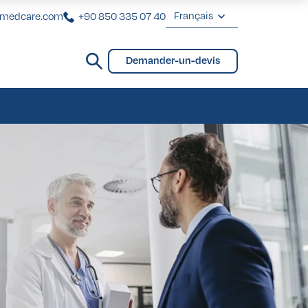
Français
rmedcare.com
+90 850 335 07 40
English
Demander-un-devis
Deutsch
VIP pour Femmes
ntaires
ting Brésilien des Fesses
VIP pour Hommes
Français
Türkçe
VIP pour Femmes
ntaires
ting Brésilien des Fesses
VIP pour Hommes