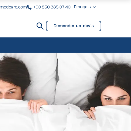
Français
rmedcare.com
+90 850 335 07 40
English
Demander-un-devis
Deutsch
VIP pour Femmes
ntaires
ting Brésilien des Fesses
VIP pour Hommes
Français
Türkçe
VIP pour Femmes
ntaires
ting Brésilien des Fesses
VIP pour Hommes