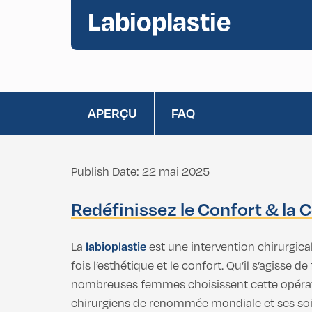
Labioplastie
Retrait de la Graisse Bcuccale
Vaginoplastie
Chirurgie de la
Rhinoplastie Africaine
Labioplastie
Liposuccion du Double Menton
APERÇU
FAQ
Vaginoplastie
Chirurgie de la
Labioplastie
Publish Date: 22 mai 2025
Redéfinissez le Confort & la 
La
labioplastie
est une intervention chirurgicale
fois l’esthétique et le confort. Qu’il s’agisse
nombreuses femmes choisissent cette opérat
chirurgiens de renommée mondiale et ses soins