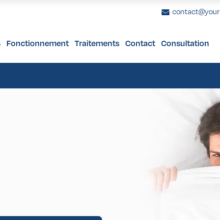
contact@you
s
Fonctionnement
Traitements
Contact
Consultation
e 40 ans
 Bras
nome Uvéal
uronnes Dentaires
Femmes de plus de 65 ans
Facettes Dentaires
Augmentation Mammaire
Bilan de Santé 
Prothèses De
Lif
s de 40 ans
es Cuisses
s Tumeurs Intraoculaires
stauration du Sourire
Hommes de plus de 65 ans
Blanchiment Dentaire
Lifting Mammaire
Bilan de Santé 
ion
urs des Paupières
Réduction Mammaire
plastie
urs Orbitales
Lipofilling Mammaire
e 40 ans
 Bras
nome Uvéal
uronnes Dentaires
Femmes de plus de 65 ans
Facettes Dentaires
Augmentation Mammaire
Bilan de Santé 
Prothèses De
Lif
 esthétique post-maternité
noblastome
s de 40 ans
es Cuisses
s Tumeurs Intraoculaires
stauration du Sourire
Hommes de plus de 65 ans
Blanchiment Dentaire
Lifting Mammaire
Bilan de Santé 
on Assistée par Ultrasons
urs Conjonctivales
ion
urs des Paupières
Réduction Mammaire
itement de Canal
plastie
urs Orbitales
Lipofilling Mammaire
 esthétique post-maternité
noblastome
on Assistée par Ultrasons
urs Conjonctivales
itement de Canal