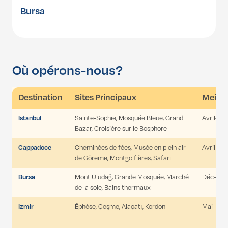
Bursa
Où opérons-nous?
Destination
Sites Principaux
Meille
Istanbul
Sainte-Sophie, Mosquée Bleue, Grand
Avril–Ju
Bazar, Croisière sur le Bosphore
Cappadoce
Cheminées de fées, Musée en plein air
Avril–Ju
de Göreme, Montgolfières, Safari
Bursa
Mont Uludağ, Grande Mosquée, Marché
Déc–Fév 
de la soie, Bains thermaux
Izmir
Éphèse, Çeşme, Alaçatı, Kordon
Mai–Sep