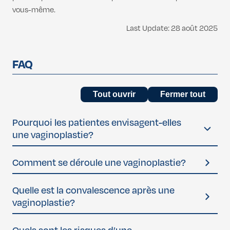
vous-même.
Last Update: 28 août 2025
FAQ
Tout ouvrir
Fermer tout
Pourquoi les patientes envisagent-elles
une vaginoplastie?
Les motivations les plus courantes sont :
Comment se déroule une vaginoplastie?
Une
sensation de relâchement vaginal
et une
diminution du plaisir sexuel après accouchement ou
Réalisée sous
anesthésie générale
ou anesthésie locale
Quelle est la convalescence après une
avec l’âge
avec sédation
vaginoplastie?
Une gêne ou un
ballonnement vaginal lors d’activités
Le chirurgien retire l’excès de muqueuse vaginale
physiques
Les
muscles du plancher vaginal sont resserrés
Repos conseillé pendant
5 à 7 jours