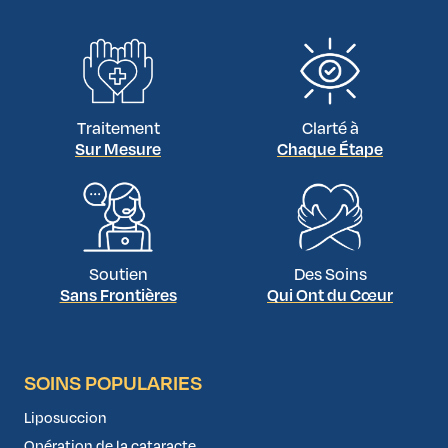
expérimenté veille à préserver à la fois la
fonction
et le
confort
.
Traitement
Clarté à
Sur Mesure
Chaque Étape
Soutien
Des Soins
Sans Frontières
Qui Ont du Cœur
SOINS POPULARIES
Liposuccion
Opération de la cataracte