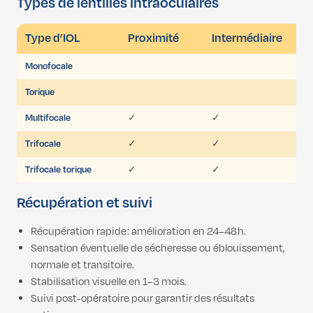
Types de lentilles intraoculaires
Type d’IOL
Proximité
Intermédiaire
Monofocale
Torique
Multifocale
✓
✓
Trifocale
✓
✓
Trifocale torique
✓
✓
Récupération et suivi
Récupération rapide : amélioration en 24–48 h.
Sensation éventuelle de sécheresse ou éblouissement,
normale et transitoire.
Stabilisation visuelle en 1–3 mois.
Suivi post-opératoire pour garantir des résultats