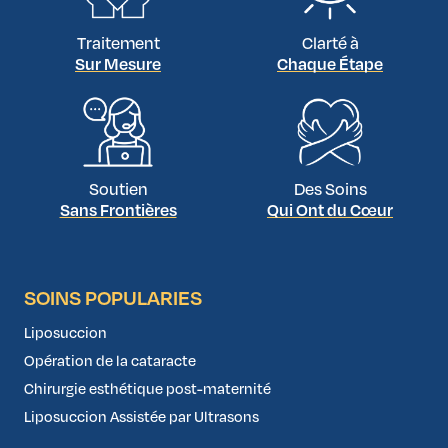
Des
solutions alternatives
(chirurgie laser, lentilles de
contact, etc.) vous seront proposées
Traitement
Clarté à
Un
compte rendu écrit
expliquant les raisons vous sera
Sur Mesure
Chaque Étape
remis
Les frais administratifs seront couverts et vous
rentrerez en toute sécurité
Soutien
Des Soins
Sans Frontières
Qui Ont du Cœur
SOINS POPULARIES
Liposuccion
Opération de la cataracte
Chirurgie esthétique post-maternité
Liposuccion Assistée par Ultrasons