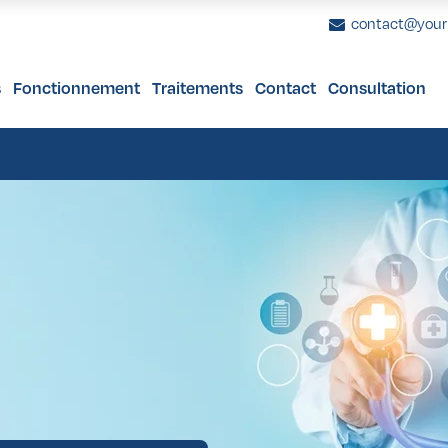
contact@you
s
Fonctionnement
Traitements
Contact
Consultation
e 40 ans
 Bras
nome Uvéal
uronnes Dentaires
Femmes de plus de 65 ans
Facettes Dentaires
Augmentation Mammaire
Bilan de Santé 
Prothèses De
Lif
s de 40 ans
es Cuisses
s Tumeurs Intraoculaires
stauration du Sourire
Hommes de plus de 65 ans
Blanchiment Dentaire
Lifting Mammaire
Bilan de Santé 
ion
urs des Paupières
Réduction Mammaire
plastie
urs Orbitales
Lipofilling Mammaire
e 40 ans
 Bras
nome Uvéal
uronnes Dentaires
Femmes de plus de 65 ans
Facettes Dentaires
Augmentation Mammaire
Bilan de Santé 
Prothèses De
Lif
 esthétique post-maternité
noblastome
s de 40 ans
es Cuisses
s Tumeurs Intraoculaires
stauration du Sourire
Hommes de plus de 65 ans
Blanchiment Dentaire
Lifting Mammaire
Bilan de Santé 
on Assistée par Ultrasons
urs Conjonctivales
ion
urs des Paupières
Réduction Mammaire
itement de Canal
plastie
urs Orbitales
Lipofilling Mammaire
 esthétique post-maternité
noblastome
on Assistée par Ultrasons
urs Conjonctivales
itement de Canal