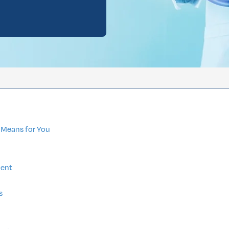
 Gynécomastie
 Gynécomastie
s for You
ment
s