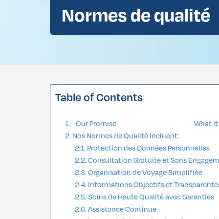
Normes de qualité
Retrait de la Graisse Bcuccale
Vaginoplastie
Chirurgie de la
Rhinoplastie Africaine
Labioplastie
Liposuccion du Double Menton
Vaginoplastie
Chirurgie de la
Table of Contents
Labioplastie
Our Promise What It Mean
Nos Normes de Qualité Incluent:
Protection des Données Personnelles
Consultation Gratuite et Sans Engage
Organisation de Voyage Simplifiée
Informations Objectifs et Transparente
Soins de Haute Qualité avec Garanties
Assistance Continue