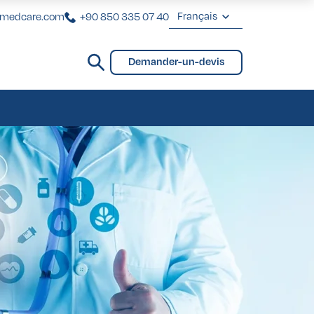
Français
rmedcare.com
+90 850 335 07 40
English
Demander-un-devis
Deutsch
VIP pour Femmes
ntaires
ting Brésilien des Fesses
VIP pour Hommes
Français
Türkçe
VIP pour Femmes
ntaires
ting Brésilien des Fesses
VIP pour Hommes