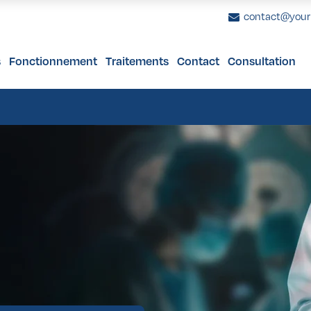
contact@you
s
Fonctionnement
Traitements
Contact
Consultation
e 40 ans
 Bras
nome Uvéal
uronnes Dentaires
Femmes de plus de 65 ans
Facettes Dentaires
Augmentation Mammaire
Bilan de Santé 
Prothèses De
Lif
s de 40 ans
es Cuisses
s Tumeurs Intraoculaires
stauration du Sourire
Hommes de plus de 65 ans
Blanchiment Dentaire
Lifting Mammaire
Bilan de Santé 
ion
urs des Paupières
Réduction Mammaire
plastie
urs Orbitales
Lipofilling Mammaire
e 40 ans
 Bras
nome Uvéal
uronnes Dentaires
Femmes de plus de 65 ans
Facettes Dentaires
Augmentation Mammaire
Bilan de Santé 
Prothèses De
Lif
 esthétique post-maternité
noblastome
s de 40 ans
es Cuisses
s Tumeurs Intraoculaires
stauration du Sourire
Hommes de plus de 65 ans
Blanchiment Dentaire
Lifting Mammaire
Bilan de Santé 
on Assistée par Ultrasons
urs Conjonctivales
ion
urs des Paupières
Réduction Mammaire
itement de Canal
plastie
urs Orbitales
Lipofilling Mammaire
 esthétique post-maternité
noblastome
on Assistée par Ultrasons
urs Conjonctivales
itement de Canal