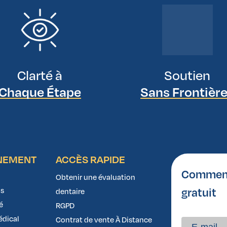
Clarté à
Soutien
Chaque Étape
Sans Frontièr
NEMENT
ACCÈS RAPIDE
Comment 
Obtenir une évaluation
gratuit
s
dentaire
é
RGPD
édical
Contrat de vente À Distance