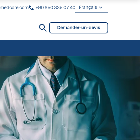
Français
rmedcare.com
+90 850 335 07 40
Deutsch
Demander-un-devis
Français
VIP pour Femmes
ntaires
ting Brésilien des Fesses
VIP pour Hommes
VIP pour Femmes
ntaires
ting Brésilien des Fesses
VIP pour Hommes