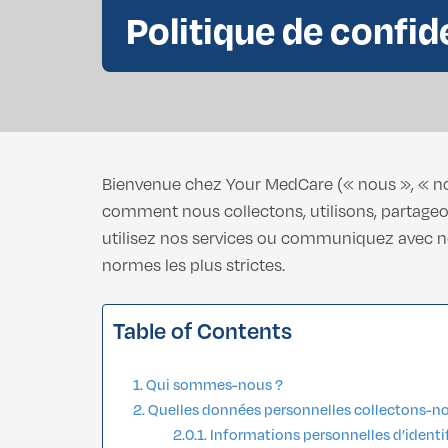
Politique de confid
Retrait de la Graisse Bcuccale
Vaginoplastie
Chirurgie de la
Rhinoplastie Africaine
Labioplastie
Liposuccion du Double Menton
Vaginoplastie
Chirurgie de la
Bienvenue chez Your MedCare (« nous », « notre
Labioplastie
comment nous collectons, utilisons, partageon
utilisez nos services ou communiquez avec nou
normes les plus strictes.
Table of Contents
Qui sommes-nous ?
Quelles données personnelles collectons-no
Informations personnelles d’identi