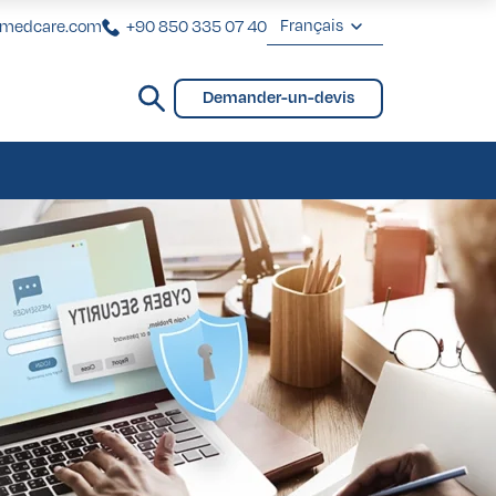
Français
rmedcare.com
+90 850 335 07 40
English
Demander-un-devis
Deutsch
VIP pour Femmes
ntaires
ting Brésilien des Fesses
VIP pour Hommes
Français
Türkçe
VIP pour Femmes
ntaires
ting Brésilien des Fesses
VIP pour Hommes