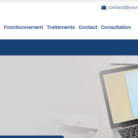
contact@you
s
Fonctionnement
Traitements
Contact
Consultation
e 40 ans
 Bras
nome Uvéal
uronnes Dentaires
Femmes de plus de 65 ans
Facettes Dentaires
Augmentation Mammaire
Bilan de Santé 
Prothèses De
Lif
s de 40 ans
es Cuisses
s Tumeurs Intraoculaires
stauration du Sourire
Hommes de plus de 65 ans
Blanchiment Dentaire
Lifting Mammaire
Bilan de Santé 
ion
urs des Paupières
Réduction Mammaire
plastie
urs Orbitales
Lipofilling Mammaire
e 40 ans
 Bras
nome Uvéal
uronnes Dentaires
Femmes de plus de 65 ans
Facettes Dentaires
Augmentation Mammaire
Bilan de Santé 
Prothèses De
Lif
 esthétique post-maternité
noblastome
s de 40 ans
es Cuisses
s Tumeurs Intraoculaires
stauration du Sourire
Hommes de plus de 65 ans
Blanchiment Dentaire
Lifting Mammaire
Bilan de Santé 
on Assistée par Ultrasons
urs Conjonctivales
ion
urs des Paupières
Réduction Mammaire
itement de Canal
plastie
urs Orbitales
Lipofilling Mammaire
 esthétique post-maternité
noblastome
on Assistée par Ultrasons
urs Conjonctivales
itement de Canal