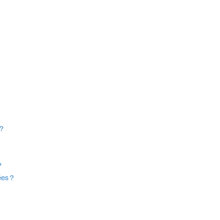
?
?
es ?