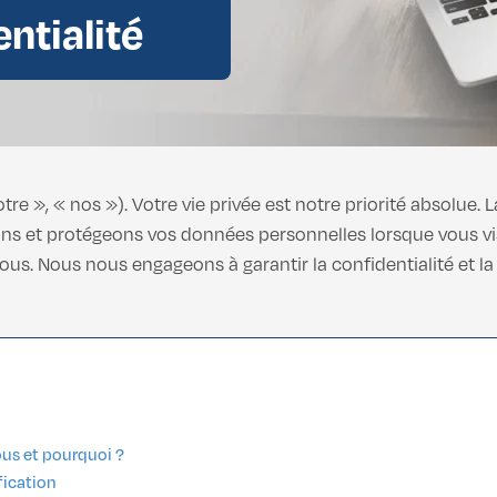
entialité
 Gynécomastie
 Gynécomastie
 », « nos »). Votre vie privée est notre priorité absolue. L
s et protégeons vos données personnelles lorsque vous visi
s. Nous nous engageons à garantir la confidentialité et la 
us et pourquoi ?
fication