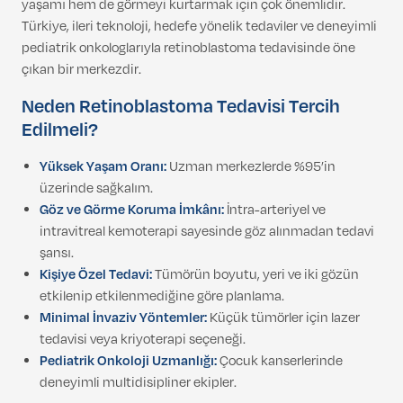
yaşamı hem de görmeyi kurtarmak için çok önemlidir.
Türkiye, ileri teknoloji, hedefe yönelik tedaviler ve deneyimli
pediatrik onkologlarıyla retinoblastoma tedavisinde öne
çıkan bir merkezdir.
Neden Retinoblastoma Tedavisi Tercih
Edilmeli?
Yüksek Yaşam Oranı:
Uzman merkezlerde %95’in
üzerinde sağkalım.
Göz ve Görme Koruma İmkânı:
İntra-arteriyel ve
intravitreal kemoterapi sayesinde göz alınmadan tedavi
şansı.
Kişiye Özel Tedavi:
Tümörün boyutu, yeri ve iki gözün
etkilenip etkilenmediğine göre planlama.
Minimal İnvaziv Yöntemler:
Küçük tümörler için lazer
tedavisi veya kriyoterapi seçeneği.
Pediatrik Onkoloji Uzmanlığı:
Çocuk kanserlerinde
deneyimli multidisipliner ekipler.