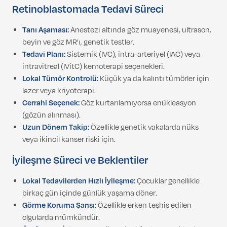
Retinoblastomada Tedavi Süreci
Tanı Aşaması:
Anestezi altında göz muayenesi, ultrason,
beyin ve göz MR’ı, genetik testler.
Tedavi Planı:
Sistemik (IVC), intra-arteriyel (IAC) veya
intravitreal (IVitC) kemoterapi seçenekleri.
Lokal Tümör Kontrolü:
Küçük ya da kalıntı tümörler için
lazer veya kriyoterapi.
Cerrahi Seçenek:
Göz kurtarılamıyorsa enükleasyon
(gözün alınması).
Uzun Dönem Takip:
Özellikle genetik vakalarda nüks
veya ikincil kanser riski için.
İyileşme Süreci ve Beklentiler
Lokal Tedavilerden Hızlı İyileşme:
Çocuklar genellikle
birkaç gün içinde günlük yaşama döner.
Görme Koruma Şansı:
Özellikle erken teşhis edilen
olgularda mümkündür.