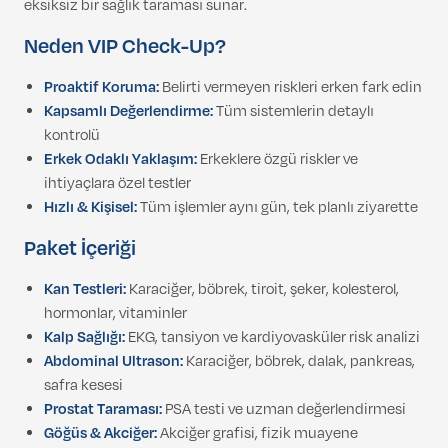
eksiksiz bir sağlık taraması sunar.
Neden VIP Check-Up?
Proaktif Koruma:
Belirti vermeyen riskleri erken fark edin
Kapsamlı Değerlendirme:
Tüm sistemlerin detaylı
kontrolü
Erkek Odaklı Yaklaşım:
Erkeklere özgü riskler ve
ihtiyaçlara özel testler
Hızlı & Kişisel:
Tüm işlemler aynı gün, tek planlı ziyarette
Paket İçeriği
Kan Testleri:
Karaciğer, böbrek, tiroit, şeker, kolesterol,
hormonlar, vitaminler
Kalp Sağlığı:
EKG, tansiyon ve kardiyovasküler risk analizi
Abdominal Ultrason:
Karaciğer, böbrek, dalak, pankreas,
safra kesesi
Prostat Taraması:
PSA testi ve uzman değerlendirmesi
Göğüs & Akciğer:
Akciğer grafisi, fizik muayene