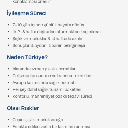
konaklaması önerilir
İyileşme Süreci
7–10 gün içinde günlük hayata dönüş
İlk 2–3 hafta doğrudan oturmaktan kaçınılmalı
Şişlik ve morluklar 3–4 haftada azalır
Sonuçlar 3. aydan itibaren belirginleşir
Neden Türkiye?
Alanında uzman plastik cerrahlar
Gelişmiş liposuction ve transfer teknikleri
Avrupa kalitesinde sağlık hizmeti
Her şey dahil sağlık turizmi paketleri
Konforlu, mahremiyet odaklı tedavi süreci
Olası Riskler
Geçici şişlik, morluk ve ağrı
Enjekte edilen yağın bir kısmının erimesi