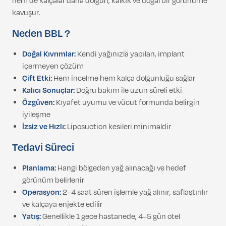
hem de kalçalar daha dolgun, kalkık ve doğal bir görünüme
kavuşur.
Neden BBL ?
Doğal Kıvrımlar:
Kendi yağınızla yapılan, implant
içermeyen çözüm
Çift Etki:
Hem incelme hem kalça dolgunluğu sağlar
Kalıcı Sonuçlar:
Doğru bakım ile uzun süreli etki
Özgüven:
Kıyafet uyumu ve vücut formunda belirgin
iyileşme
İzsiz ve Hızlı:
Liposuction kesileri minimaldir
Tedavi Süreci
Planlama:
Hangi bölgeden yağ alınacağı ve hedef
görünüm belirlenir
Operasyon:
2–4 saat süren işlemle yağ alınır, saflaştırılır
ve kalçaya enjekte edilir
Yatış:
Genellikle 1 gece hastanede, 4–5 gün otel