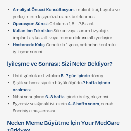
Ameliyat Öncesi Konsültasyon:
İmplant tipi, boyutu ve
yerleşiminin kişiye özel olarak belirlenmesi
Operasyon Süresi:
Ortalama 1,5 – 2,5 saat
Kullanılan Teknikler:
Silikon veya serum fizyolojik
implantlar; kas altı veya meme dokusu altı yerleşim
Hastanede Kalış:
Genellikle 1 gece, ardından kontrollü
iyileşme süreci
İyileşme ve Sonrası: Sizi Neler Bekliyor?
Hafif günlük aktivitelere
5–7 gün içinde
dönüş
Şişlik ve hassasiyetin büyük ölçüde
2 hafta içinde
azalması
Nihai sonuçların
6–8 hafta
içinde belirginleşmesi
Egzersiz ve ağır aktivitelerin
4–6 hafta sonra
, cerrah
önerisiyle başlanması
Neden Meme Büyütme İçin Your MedCare
Türkiye?