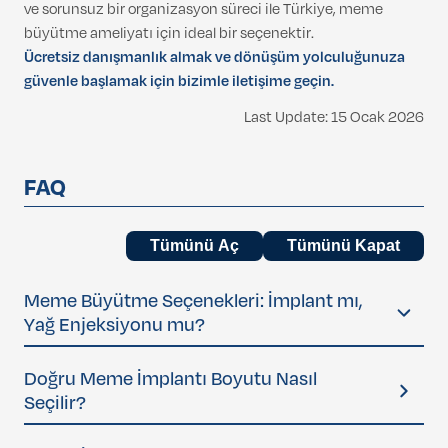
ve sorunsuz bir organizasyon süreci ile Türkiye, meme
büyütme ameliyatı için ideal bir seçenektir.
Ücretsiz danışmanlık almak ve dönüşüm yolculuğunuza
güvenle başlamak için bizimle iletişime geçin.
Last Update: 15 Ocak 2026
FAQ
Tümünü Aç
Tümünü Kapat
Meme Büyütme Seçenekleri: İmplant mı,
Yağ Enjeksiyonu mu?
Meme büyütme ameliyatı için iki ana yöntem
Doğru Meme İmplantı Boyutu Nasıl
bulunmaktadır:
Seçilir?
〉 Meme İmplantları
Silikon dolgulu meme implantları, meme hacmini artırmak
İmplant boyutu seçimi sürecin en kişisel ve en önemli