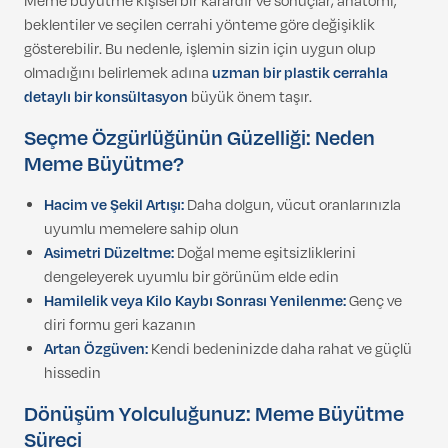
Meme büyütme kişisel bir karardır ve sonuçlar; anatomi,
beklentiler ve seçilen cerrahi yönteme göre değişiklik
gösterebilir. Bu nedenle, işlemin sizin için uygun olup
olmadığını belirlemek adına
uzman bir plastik cerrahla
detaylı bir konsültasyon
büyük önem taşır.
Seçme Özgürlüğünün Güzelliği: Neden
Meme Büyütme?
Hacim ve Şekil Artışı:
Daha dolgun, vücut oranlarınızla
uyumlu memelere sahip olun
Asimetri Düzeltme:
Doğal meme eşitsizliklerini
dengeleyerek uyumlu bir görünüm elde edin
Hamilelik veya Kilo Kaybı Sonrası Yenilenme:
Genç ve
diri formu geri kazanın
Artan Özgüven:
Kendi bedeninizde daha rahat ve güçlü
hissedin
Dönüşüm Yolculuğunuz: Meme Büyütme
Süreci