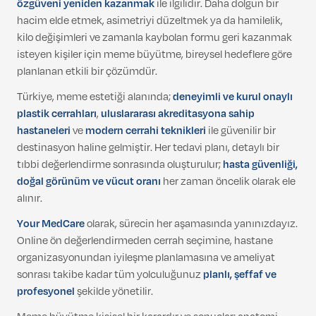
özgüveni yeniden kazanmak
ile ilgilidir. Daha dolgun bir
hacim elde etmek, asimetriyi düzeltmek ya da hamilelik,
kilo değişimleri ve zamanla kaybolan formu geri kazanmak
isteyen kişiler için meme büyütme, bireysel hedeflere göre
planlanan etkili bir çözümdür.
Türkiye, meme estetiği alanında;
deneyimli ve kurul onaylı
plastik cerrahları
,
uluslararası akreditasyona sahip
hastaneleri
ve
modern cerrahi teknikleri
ile güvenilir bir
destinasyon haline gelmiştir. Her tedavi planı, detaylı bir
tıbbi değerlendirme sonrasında oluşturulur;
hasta güvenliği,
doğal görünüm ve vücut oranı
her zaman öncelik olarak ele
alınır.
Your MedCare
olarak, sürecin her aşamasında yanınızdayız.
Online ön değerlendirmeden cerrah seçimine, hastane
organizasyonundan iyileşme planlamasına ve ameliyat
sonrası takibe kadar tüm yolculuğunuz
planlı, şeffaf ve
profesyonel
şekilde yönetilir.