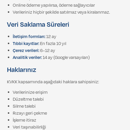
Online ödeme yapılırsa, ödeme sağlayıcılar
Verileriniz hiçbir şekilde satılmaz veya kiralanmaz.
Veri Saklama Süreleri
İletişim formları:
12 ay
Tıbbi kayıtlar:
En fazla 10 yıl
Çerez verileri:
6–12 ay
Analitik veriler:
14 ay (Google varsayılan)
Haklarınız
KVKK kapsamında aşağıdaki haklara sahipsiniz:
Verilerinize erişim
Düzeltme talebi
Silme talebi
Rızayı geri çekme
İşleme itiraz
Veri taşınabilirliği