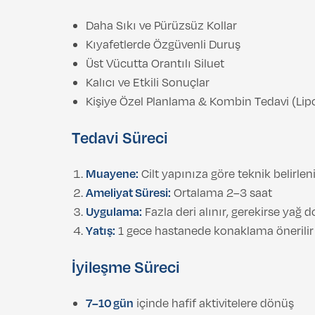
Daha Sıkı ve Pürüzsüz Kollar
Kıyafetlerde Özgüvenli Duruş
Üst Vücutta Orantılı Siluet
Kalıcı ve Etkili Sonuçlar
Kişiye Özel Planlama & Kombin Tedavi (Lip
Tedavi Süreci
Muayene:
Cilt yapınıza göre teknik belirleni
Ameliyat Süresi:
Ortalama 2–3 saat
Uygulama:
Fazla deri alınır, gerekirse yağ d
Yatış:
1 gece hastanede konaklama önerilir
İyileşme Süreci
7–10 gün
içinde hafif aktivitelere dönüş