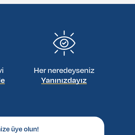
vi
Her neredeyseniz
de
Yanınızdayız
ize üye olun!