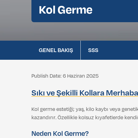
Kol Germe
Göz Kapağı Estetiği (Blefaroplasti)
Gıdı Liposuction
GENEL BAKIŞ
SSS
Publish Date: 6 Haziran 2025
Sıkı ve Şekilli Kollara Merhab
Kol germe estetiği; yaş, kilo kaybı veya genet
kazandırır. Özellikle kolsuz kıyafetlerde kendin
Neden Kol Germe?