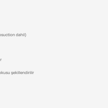
osuction dahil)
r
okusu şekillendirilir