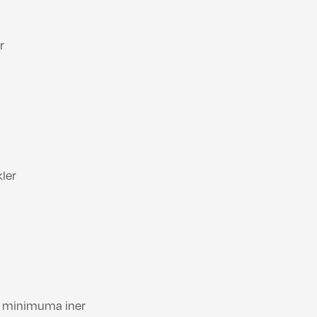
r
ler
er minimuma iner