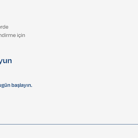
erde
ndirme için
uyun
gün başlayın.