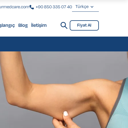
Türkçe
urmedcare.com
+90 850 335 07 40
English
şlangıç
Blog
İletişim
Fiyat Al
Deutsch
Check-Up
Check-Up
Français
Türkçe
Check-Up
Check-Up