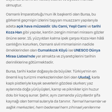
olmuştur.
Osmanlı İmparatorluğu’nun ilk başkenti olan Bursa, bu
görkemli geçmişin izlerini taşıyan muazzam yapılarıyla
adeta
açık
hava müzesidir
.
Ulu Cami, Yeşil Cami
ve
tarihi
Koza Han
gibi yapılar, kentin zengin mimari mirasını gözler
önüne serer. 15. yüzyıldan kalma ipek çarşısı Koza Han hâlâ
canlılığını korurken, Osmanlı sivil mimarisinin nadide
örneklerinden olan
Cumalıkızık Köyü
ise
UNESCO Dünya
Mirası Listesi’nde
yer almakta ve ziyaretçilerini tarihin
derinliklerine götürmektedir.
Bursa, tarihi kadar doğasıyla da büyüler. Türkiye’nin en
önemli kış turizmi merkezlerinden biri olan
Uludağ
, karla
kaplı pistleriyle kayak severlerin gözdesi olurken; yaz
aylarında doğa yürüyüşleri, kamp ve piknikler için huzur
dolu bir kaçış sunar. Şehir, aynı zamanda yüzyıllardır şifa
kaynağı olan termal sularıyla da tanınır.
Termal hamamlar ve
sağlık merkezleri, hem bedensel hem zihinsel yenilenme