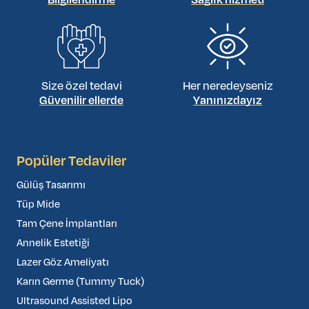
Bilgilendirme
Sağlık hizmeti
kısıtlar. Ayrıca enfeksiyon, cilt nekrozu, gecikmiş
iyileşme ve kötü yara izi riski de artırır. Cerrahlar, güvenli
bir iyileşme sağlamak için genellikle hastaların
ameliyattan en az 4-6 hafta önce ve sonra sigarayı
bırakmasını ister.
Size özel tedavi
Her neredeyseniz
Güvenilir ellerde
Yanınızdayız
Popüler Tedaviler
Gülüş Tasarımı
Tüp Mide
Tam Çene İmplantları
Annelik Estetiği
Lazer Göz Ameliyatı
Karın Germe (Tummy Tuck)
Ultrasound Assisted Lipo