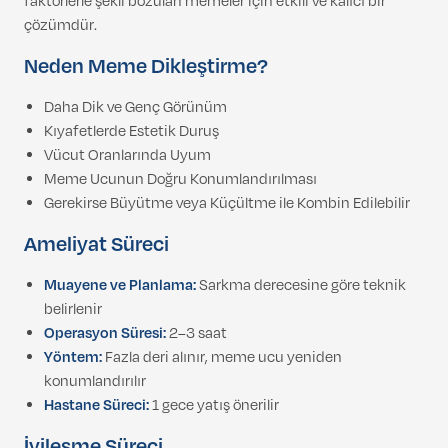
faktörlerle şekli bozulan memeler için etkili ve kalıcı bir
çözümdür.
Neden Meme Dikleştirme?
Daha Dik ve Genç Görünüm
Kıyafetlerde Estetik Duruş
Vücut Oranlarında Uyum
Meme Ucunun Doğru Konumlandırılması
Gerekirse Büyütme veya Küçültme ile Kombin Edilebilir
Ameliyat Süreci
Muayene ve Planlama:
Sarkma derecesine göre teknik
belirlenir
Operasyon Süresi:
2–3 saat
Yöntem:
Fazla deri alınır, meme ucu yeniden
konumlandırılır
Hastane Süreci:
1 gece yatış önerilir
İyileşme Süreci