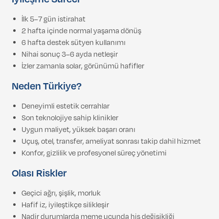
İlk 5–7 gün istirahat
2 hafta içinde normal yaşama dönüş
6 hafta destek sütyen kullanımı
Nihai sonuç 3–6 ayda netleşir
İzler zamanla solar, görünümü hafifler
Neden Türkiye?
Deneyimli estetik cerrahlar
Son teknolojiye sahip klinikler
Uygun maliyet, yüksek başarı oranı
Uçuş, otel, transfer, ameliyat sonrası takip dahil hizmet
Konfor, gizlilik ve profesyonel süreç yönetimi
Olası Riskler
Geçici ağrı, şişlik, morluk
Hafif iz, iyileştikçe silikleşir
Nadir durumlarda meme ucunda his değişikliği