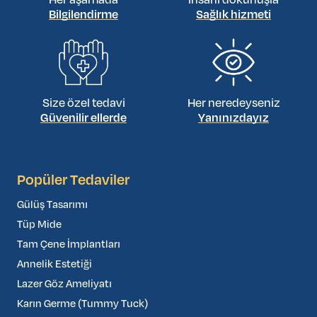
Her aşamada
İnsani dokunuşla
Bilgilendirme
Sağlık hizmeti
Size özel tedavi
Her neredeyseniz
Güvenilir ellerde
Yanınızdayız
Popüler Tedaviler
Gülüş Tasarımı
Tüp Mide
Tam Çene İmplantları
Annelik Estetiği
Lazer Göz Ameliyatı
Karın Germe (Tummy Tuck)