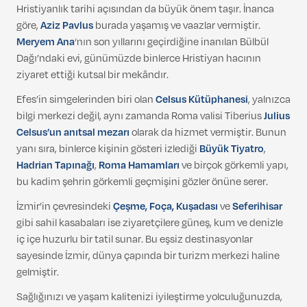
Hristiyanlık tarihi açısından da büyük önem taşır. İnanca
göre,
Aziz Pavlus
burada yaşamış ve vaazlar vermiştir.
Meryem Ana
‘nın son yıllarını geçirdiğine inanılan Bülbül
Dağı’ndaki evi, günümüzde binlerce Hristiyan hacının
ziyaret ettiği kutsal bir mekândır.
Efes’in simgelerinden biri olan
Celsus Kütüphanesi
, yalnızca
bilgi merkezi değil, aynı zamanda Roma valisi Tiberius
Julius
Celsus’un anıtsal mezarı
olarak da hizmet vermiştir. Bunun
yanı sıra, binlerce kişinin gösteri izlediği
Büyük Tiyatro
,
Hadrian Tapınağı
,
Roma Hamamları
ve birçok görkemli yapı,
bu kadim şehrin görkemli geçmişini gözler önüne serer.
İzmir’in çevresindeki
Çeşme, Foça, Kuşadası
ve
Seferihisar
gibi sahil kasabaları ise ziyaretçilere güneş, kum ve denizle
iç içe huzurlu bir tatil sunar. Bu eşsiz destinasyonlar
sayesinde İzmir, dünya çapında bir turizm merkezi haline
gelmiştir.
Sağlığınızı ve yaşam kalitenizi iyileştirme yolculuğunuzda,