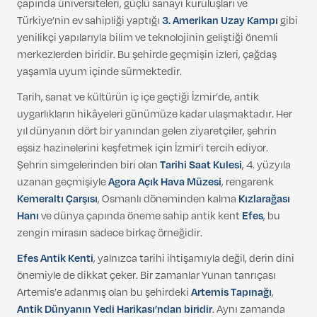
çapında üniversiteleri, güçlü sanayi kuruluşları ve
Türkiye’nin ev sahipliği yaptığı
3. Amerikan Uzay Kampı
gibi
yenilikçi yapılarıyla bilim ve teknolojinin geliştiği önemli
merkezlerden biridir. Bu şehirde geçmişin izleri, çağdaş
yaşamla uyum içinde sürmektedir.
Tarih, sanat ve kültürün iç içe geçtiği İzmir’de, antik
uygarlıkların hikâyeleri günümüze kadar ulaşmaktadır. Her
yıl dünyanın dört bir yanından gelen ziyaretçiler, şehrin
eşsiz hazinelerini keşfetmek için İzmir’i tercih ediyor.
Şehrin simgelerinden biri olan
Tarihi Saat Kulesi
, 4. yüzyıla
uzanan geçmişiyle
Agora Açık Hava Müzesi
, rengarenk
Kemeraltı Çarşısı
, Osmanlı döneminden kalma
Kızlarağası
Hanı
ve dünya çapında öneme sahip antik kent
Efes
, bu
zengin mirasın sadece birkaç örneğidir.
Efes Antik Kenti
, yalnızca tarihi ihtişamıyla değil, derin dini
önemiyle de dikkat çeker. Bir zamanlar Yunan tanrıçası
Artemis’e adanmış olan bu şehirdeki
Artemis Tapınağı
,
Antik Dünyanın Yedi Harikası’ndan biridir
. Aynı zamanda