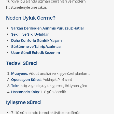
Türkiye, bu alanda uzman cerrahları ve modern
hastaneleriyle öne çıkar.
Neden Uyluk Germe?
Sarkan Derilerden Arınmış Pürüzsüz Hatlar
Şekilli ve Sıkı Uyluklar
Daha Konforlu Günlük Yaşam
Sürtünme ve Tahriş Azalması
Uzun Süreli Estetik Kazanım
Tedavi Süreci
Muayene:
Vücut analizi ve kişiye özel planlama
Operasyon Süresi:
Yaklaşık 2–4 saat
Teknik:
İç veya dış uyluk germe, ihtiyaca göre
Hastanede Kalış:
1–2 gün önerilir
İyileşme Süreci
7–10 gün içinde temel aktivitelere dönüş