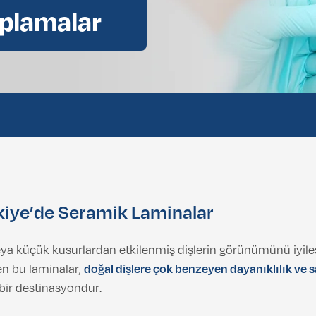
plamalar
iye’de Seramik Laminalar
r veya küçük kusurlardan etkilenmiş dişlerin görünümünü iyil
en bu laminalar,
doğal dişlere çok benzeyen dayanıklılık ve 
bir destinasyondur.