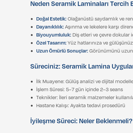
Neden Seramik Laminaları Tercih 
Doğal Estetik:
Olağanüstü saydamlık ve re
Dayanıklılık:
Aşınma ve lekelere karşı direnç
Biyouyumluluk:
Diş etleri ve çevre dokular i
Özel Tasarım:
Yüz hatlarınıza ve gülüşünüze 
Uzun Ömürlü Sonuçlar:
Görünümünü uzun y
Süreciniz: Seramik Lamina Uygul
İlk Muayene: Gülüş analizi ve dijital model
İşlem Süresi: 5–7 gün içinde 2–3 seans
Teknikler: İleri seramik malzemeler kullanı
Hastane Kalışı: Ayakta tedavi prosedürü
İyileşme Süreci: Neler Beklenmeli?