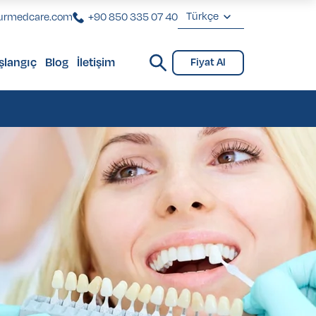
Türkçe
urmedcare.com
+90 850 335 07 40
English
şlangıç
Blog
İletişim
Fiyat Al
Deutsch
Check-Up
Check-Up
Français
Türkçe
Check-Up
Check-Up