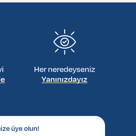
vi
Her neredeyseniz
de
Yanınızdayız
ize üye olun!