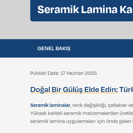
Seramik Lamina Ka
Göz Kapağı Estetiği (Blefaroplasti)
Gıdı Liposuction
GENEL BAKIŞ
Publish Date: 17 Haziran 2025
Doğal Bir Gülüş Elde Edin:
Türk
Seramik laminalar
, renk değişikliği, çatlakla
Yüksek kaliteli seramik malzemelerden üretil
seramik lamina uygulamaları için önde gelen 