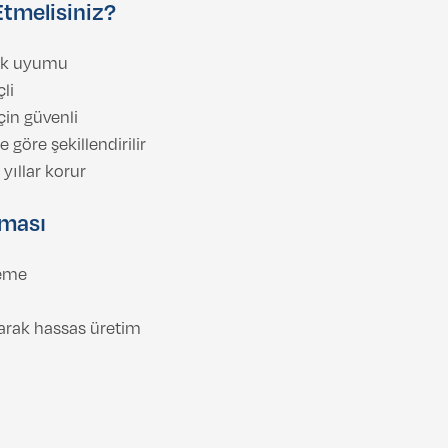
Etmelisiniz?
nk uyumu
li
çin güvenli
göre şekillendirilir
ıllar korur
aması
leme
larak hassas üretim