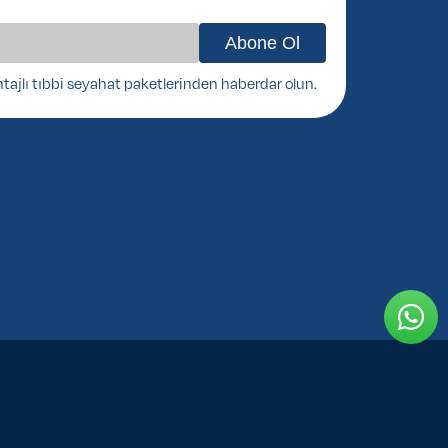
ntajlı tıbbi seyahat paketlerinden haberdar olun.