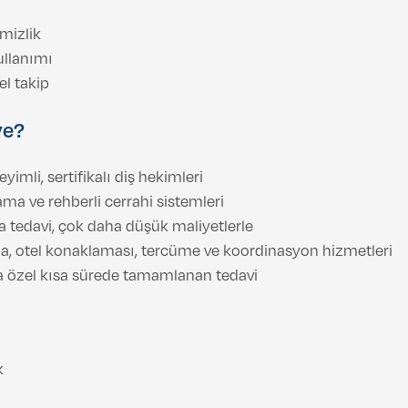
mizlik
kullanımı
el takip
ye?
imli, sertifikalı diş hekimleri
ama ve rehberli cerrahi sistemleri
 tedavi, çok daha düşük maliyetlerle
a, otel konaklaması, tercüme ve koordinasyon hizmetleri
ra özel kısa sürede tamamlanan tedavi
k