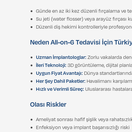
Günde en az iki kez düzenli fırçalama ve te
Su jeti (water flosser) veya arayüz fırçası 
Düzenli diş hekimi kontrolleriyle profesyon
Neden All-on-6 Tedavisi İçin Türki
Uzman İmplantologlar:
Zorlu vakalarda deney
İleri Teknoloji:
3D görüntüleme, dijital planl
Uygun Fiyat Avantajı:
Dünya standartlarında
Her Şey Dahil Paketler:
Havalimanı karşılam
Hızlı ve Verimli Süreç:
Uluslararası hastala
Olası Riskler
Ameliyat sonrası hafif şişlik veya rahatsızlı
Enfeksiyon veya implant başarısızlığı riski