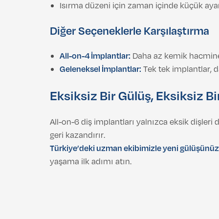
Isırma düzeni için zaman içinde küçük ayar
Diğer Seçeneklerle Karşılaştırma
All-on-4 İmplantlar:
Daha az kemik hacmine s
Geleneksel İmplantlar:
Tek tek implantlar, 
Eksiksiz Bir Gülüş, Eksiksiz B
All-on-6 diş implantları yalnızca eksik diş
geri kazandırır.
Türkiye’deki uzman ekibimizle yeni gülüşünüzü
yaşama ilk adımı atın.