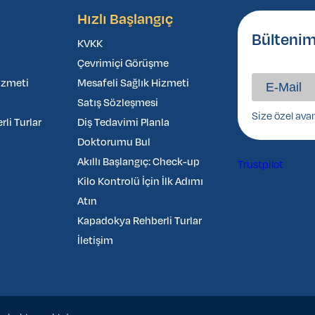
Hızlı Başlangıç
Bültenim
KVKK
Çevrimiçi Görüşme
izmeti
Mesafeli Sağlık Hizmeti
Satış Sözleşmesi
Size özel ava
li Turlar
Diş Tedavimi Planla
Doktorumu Bul
Akıllı Başlangıç: Check-up
Trustpilot
Kilo Kontrolü İçin İlk Adımı
Atın
Kapadokya Rehberli Turlar
İletişim