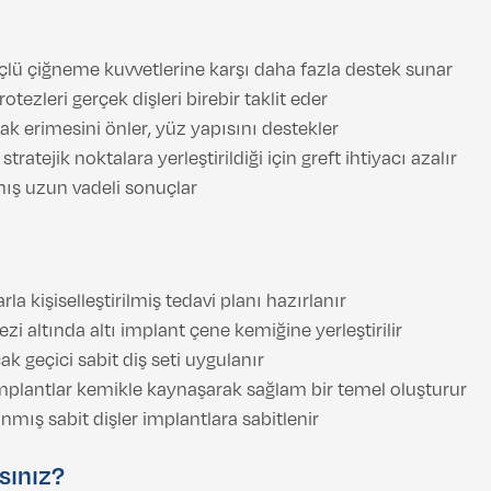
güçlü çiğneme kuvvetlerine karşı daha fazla destek sunar
otezleri gerçek dişleri birebir taklit eder
k erimesini önler, yüz yapısını destekler
tratejik noktalara yerleştirildiği için greft ihtiyacı azalır
mış uzun vadeli sonuçlar
rla kişiselleştirilmiş tedavi planı hazırlanır
zi altında altı implant çene kemiğine yerleştirilir
k geçici sabit diş seti uygulanır
mplantlar kemikle kaynaşarak sağlam bir temel oluşturur
mış sabit dişler implantlara sabitlenir
sınız?