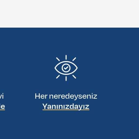
vi
Her neredeyseniz
de
Yanınızdayız