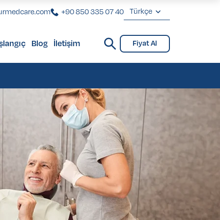
Türkçe
urmedcare.com
+90 850 335 07 40
English
şlangıç
Blog
İletişim
Fiyat Al
Deutsch
Check-Up
Check-Up
Français
Türkçe
Check-Up
Check-Up