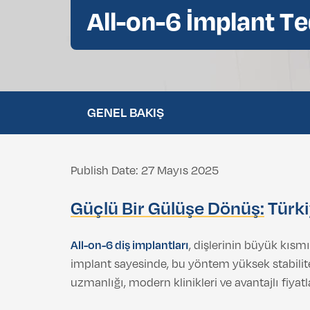
All-on-6 İmplant Te
Göz Kapağı Estetiği (Blefaroplasti)
Gıdı Liposuction
GENEL BAKIŞ
Publish Date: 27 Mayıs 2025
Güçlü Bir Gülüşe Dönüş:
Türki
All-on-6 diş implantları
, dişlerinin büyük kısm
implant sayesinde, bu yöntem yüksek stabilite,
uzmanlığı, modern klinikleri ve avantajlı fiyat