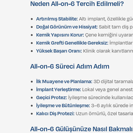
Neden All-on-6 Tercih Edilmeli?
Artırılmış Stabilite:
Altı implant, özellikle 
Doğal Görünüm ve Hissiyat:
Sabit tam diş pr
Kemik Yapısını Korur:
Çene kemiğini uyarara
Kemik Grefti Genellikle Gereksiz:
İmplantlar s
Yüksek Başarı Oranı:
Klinik olarak kanıtlan
All-on-6 Süreci Adım Adım
İlk Muayene ve Planlama:
3D dijital taramala
İmplant Yerleştirme:
Lokal veya genel aneste
Geçici Protez:
İyileşme sürecinde kullanılaca
İyileşme ve Bütünleşme:
3–6 aylık sürede i
Kalıcı Diş Protezi:
Uzun ömürlü, özel tasarlan
All-on-6 Gülüşünüze Nasıl Bakmalı