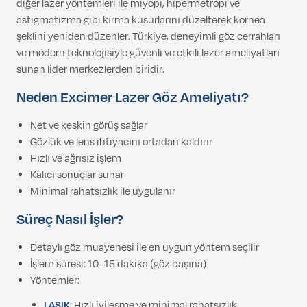
diğer lazer yöntemleri ile miyopi, hipermetropi ve
astigmatizma gibi kırma kusurlarını düzelterek kornea
şeklini yeniden düzenler. Türkiye, deneyimli göz cerrahları
ve modern teknolojisiyle güvenli ve etkili lazer ameliyatları
sunan lider merkezlerden biridir.
Neden Excimer Lazer Göz Ameliyatı?
Net ve keskin görüş sağlar
Gözlük ve lens ihtiyacını ortadan kaldırır
Hızlı ve ağrısız işlem
Kalıcı sonuçlar sunar
Minimal rahatsızlık ile uygulanır
Süreç Nasıl İşler?
Detaylı göz muayenesi ile en uygun yöntem seçilir
İşlem süresi: 10–15 dakika (göz başına)
Yöntemler:
LASIK
: Hızlı iyileşme ve minimal rahatsızlık