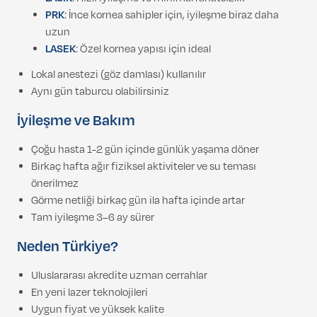
PRK
: İnce kornea sahipler için, iyileşme biraz daha
uzun
LASEK
: Özel kornea yapısı için ideal
Lokal anestezi (göz damlası) kullanılır
Aynı gün taburcu olabilirsiniz
İyileşme ve Bakım
Çoğu hasta 1-2 gün içinde günlük yaşama döner
Birkaç hafta ağır fiziksel aktiviteler ve su teması
önerilmez
Görme netliği birkaç gün ila hafta içinde artar
Tam iyileşme 3–6 ay sürer
Neden Türkiye?
Uluslararası akredite uzman cerrahlar
En yeni lazer teknolojileri
Uygun fiyat ve yüksek kalite