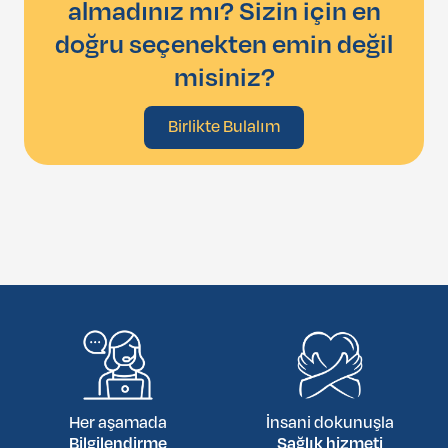
almadınız mı? Sizin için en
doğru seçenekten emin değil
misiniz?
Birlikte Bulalım
Her aşamada
İnsani dokunuşla
Bilgilendirme
Sağlık hizmeti