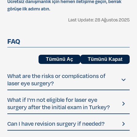
Ücretsiz danışmanlık için hemen iletişime geçin, berrak
görüşe ilk adımı atın.
Last Update: 28 Ağustos 2025
FAQ
Tümünü Aç
Tümünü Kapat
What are the risks or complications of
laser eye surgery?
Like any medical procedure, laser eye surgery has some
What if I'm not eligible for laser eye
potential risks. These may include dry eyes, glare or halos at
surgery after the initial exam in Turkey?
night, under- or over-correction, or flap complications (in
LASIK). In rare cases, infection or regression of the
Don’t worry — your safety is our priority. When you arrive, a
Can I have revision surgery if needed?
correction may occur. But with proper screening and post-
full eye exam is done. If our specialists find that laser
op care, these risks are very low.
surgery isn’t suitable for you, the procedure will not be
Yes, enhancement or revision surgery is possible if your