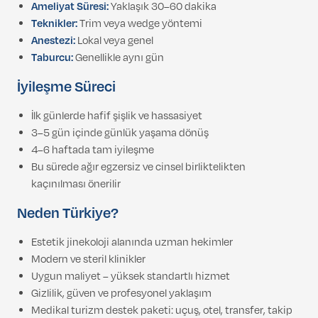
Ameliyat Süresi:
Yaklaşık 30–60 dakika
Teknikler:
Trim veya wedge yöntemi
Anestezi:
Lokal veya genel
Taburcu:
Genellikle aynı gün
İyileşme Süreci
İlk günlerde hafif şişlik ve hassasiyet
3–5 gün içinde günlük yaşama dönüş
4–6 haftada tam iyileşme
Bu sürede ağır egzersiz ve cinsel birliktelikten
kaçınılması önerilir
Neden Türkiye?
Estetik jinekoloji alanında uzman hekimler
Modern ve steril klinikler
Uygun maliyet – yüksek standartlı hizmet
Gizlilik, güven ve profesyonel yaklaşım
Medikal turizm destek paketi: uçuş, otel, transfer, takip