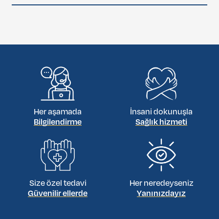
Thorough individual consultation and careful planning
with an experienced plastic surgeon are essential to ensure
safety and successful outcomes.
Her aşamada
İnsani dokunuşla
Bilgilendirme
Sağlık hizmeti
Size özel tedavi
Her neredeyseniz
Güvenilir ellerde
Yanınızdayız