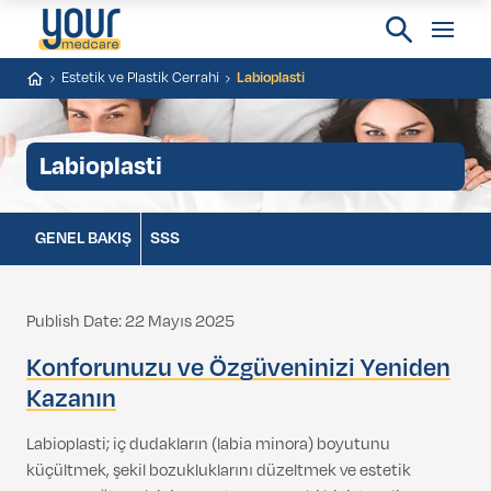
Estetik ve Plastik Cerrahi
Labioplasti
Labioplasti
GENEL BAKIŞ
SSS
Publish Date: 22 Mayıs 2025
Konforunuzu ve Özgüveninizi Yeniden
Kazanın
Labioplasti; iç dudakların (labia minora) boyutunu
küçültmek, şekil bozukluklarını düzeltmek ve estetik