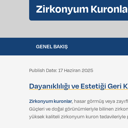
Zirkonyum Kuronla
Göz Kapağı Estetiği (Blefaroplasti)
Gıdı Liposuction
GENEL BAKIŞ
Publish Date: 17 Haziran 2025
Dayanıklılığı ve Estetiği Geri 
Zirkonyum
kuronlar
, hasar görmüş veya zayıf
Güçleri ve doğal görünümleriyle bilinen zirk
yüksek kaliteli zirkonyum kuron tedavileriyle