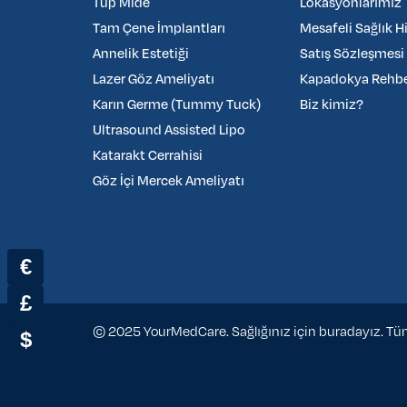
Tüp Mide
Lokasyonlarımız
Tam Çene İmplantları
Mesafeli Sağlık H
Annelik Estetiği
Satış Sözleşmesi
Lazer Göz Ameliyatı
Kapadokya Rehber
Karın Germe (Tummy Tuck)
Biz kimiz?
Ultrasound Assisted Lipo
Katarakt Cerrahisi
Göz İçi Mercek Ameliyatı
€
£
© 2025 YourMedCare. Sağlığınız için buradayız. Tüm 
$