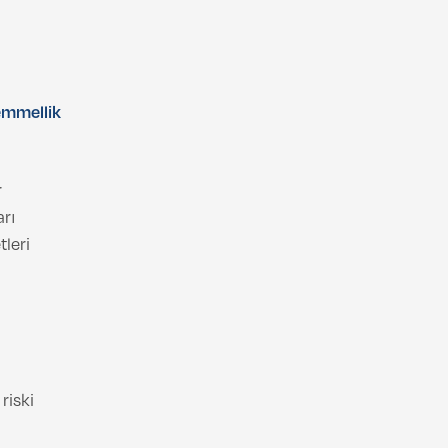
emmellik
r
arı
tleri
riski