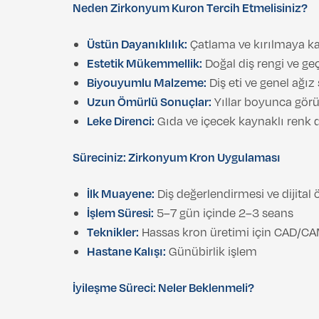
Neden Zirkonyum Kuron Tercih Etmelisiniz?
Üstün Dayanıklılık:
Çatlama ve kırılmaya kar
Estetik Mükemmellik:
Doğal diş rengi ve geçi
Biyouyumlu Malzeme:
Diş eti ve genel ağız 
Uzun Ömürlü Sonuçlar:
Yıllar boyunca görü
Leke Direnci:
Gıda ve içecek kaynaklı renk d
Süreciniz: Zirkonyum Kron Uygulaması
İlk Muayene:
Diş değerlendirmesi ve dijital
İşlem Süresi:
5–7 gün içinde 2–3 seans
Teknikler:
Hassas kron üretimi için CAD/CAM
Hastane Kalışı:
Günübirlik işlem
İyileşme Süreci: Neler Beklenmeli?