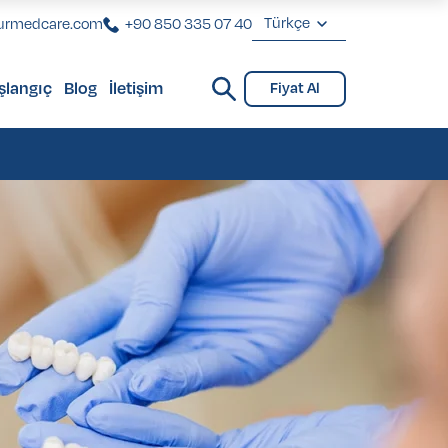
Türkçe
urmedcare.com
+90 850 335 07 40
English
şlangıç
Blog
İletişim
Fiyat Al
Deutsch
Check-Up
Check-Up
Français
Türkçe
Check-Up
Check-Up