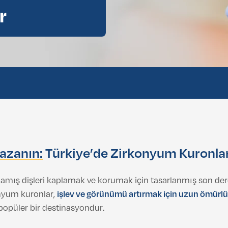
r
Kazanın:
Türkiye’de Zirkonyum Kuronla
lamış dişleri kaplamak ve korumak için tasarlanmış son derec
onyum kuronlar,
işlev ve görünümü artırmak için uzun ömürlü
 popüler bir destinasyondur.