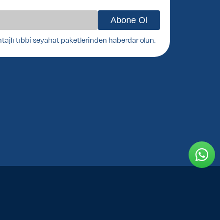
ntajlı tıbbi seyahat paketlerinden haberdar olun.