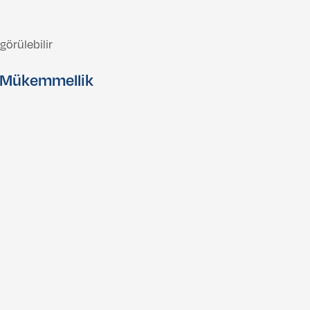
örülebilir
e Mükemmellik