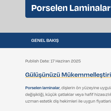
Porselen Laminalar
Göz Kapağı Estetiği (Blefaroplasti)
Gıdı Liposuction
GENEL BAKIŞ
Publish Date: 17 Haziran 2025
Gülüşünüzü Mükemmelleştiri
Porselen laminalar
, dişlerin ön yüzeyine uygu
değişikliği, küçük çatlaklar veya hafif hizasız
uzman estetik diş hekimleri ile uygun fiyatlar