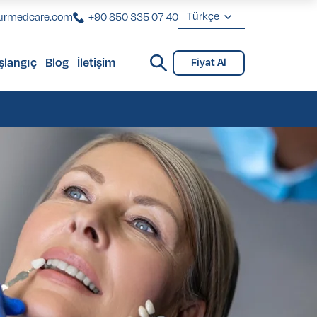
Türkçe
urmedcare.com
+90 850 335 07 40
English
şlangıç
Blog
İletişim
Fiyat Al
Deutsch
Check-Up
Check-Up
Français
Türkçe
Check-Up
Check-Up