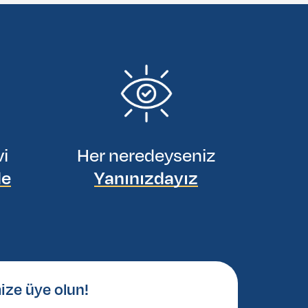
vi
Her neredeyseniz
de
Yanınızdayız
ize üye olun!