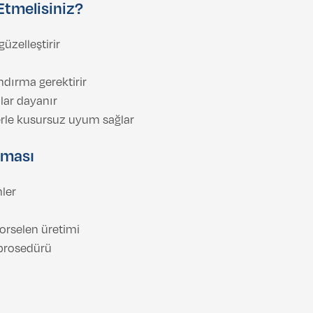
Etmelisiniz?
üzelleştirir
ndırma gerektirir
lar dayanır
erle kusursuz uyum sağlar
aması
mler
porselen üretimi
 prosedürü