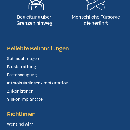
patients to stop smoking at least 4–6 weeks before and
after surgery to ensure a safe recovery.
Begleitung über
Menschliche Fürsorge
Grenzen hinweg
die berührt
Beliebte Behandlungen
Schlauchmagen
Bruststraffung
Fettabsaugung
Intraokularlinsen-Implantation
Zirkonkronen
Silikonimplantate
Richtlinien
Wer sind wir?