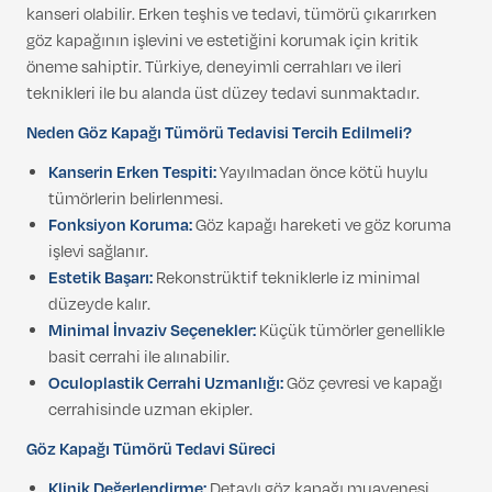
kanseri olabilir. Erken teşhis ve tedavi, tümörü çıkarırken
göz kapağının işlevini ve estetiğini korumak için kritik
öneme sahiptir. Türkiye, deneyimli cerrahları ve ileri
teknikleri ile bu alanda üst düzey tedavi sunmaktadır.
Neden Göz Kapağı Tümörü Tedavisi Tercih Edilmeli?
Kanserin Erken Tespiti:
Yayılmadan önce kötü huylu
tümörlerin belirlenmesi.
Fonksiyon Koruma:
Göz kapağı hareketi ve göz koruma
işlevi sağlanır.
Estetik Başarı:
Rekonstrüktif tekniklerle iz minimal
düzeyde kalır.
Minimal İnvaziv Seçenekler:
Küçük tümörler genellikle
basit cerrahi ile alınabilir.
Oculoplastik Cerrahi Uzmanlığı:
Göz çevresi ve kapağı
cerrahisinde uzman ekipler.
Göz Kapağı Tümörü Tedavi Süreci
Klinik Değerlendirme:
Detaylı göz kapağı muayenesi,