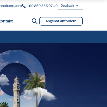
Deutsch
rmedcare.com
+90 850 335 07 40
English
Kontakt
Angebot anfordern
Deutsch
Brücken und Teilprothese
Français
Türkçe
Brücken und Teilprothese
eover in der Türkei
eover in der Türkei