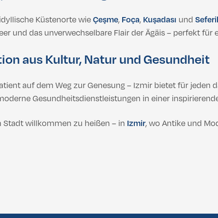
 idyllische Küstenorte wie
Çeşme
,
Foça
,
Kuşadası
und
Seferi
eer und das unverwechselbare Flair der Ägäis – perfekt fü
tion aus Kultur, Natur und Gesundheit
tient auf dem Weg zur Genesung – Izmir bietet für jeden da
moderne Gesundheitsdienstleistungen in einer inspiriere
n Stadt willkommen zu heißen – in
Izmir
, wo Antike und Mod