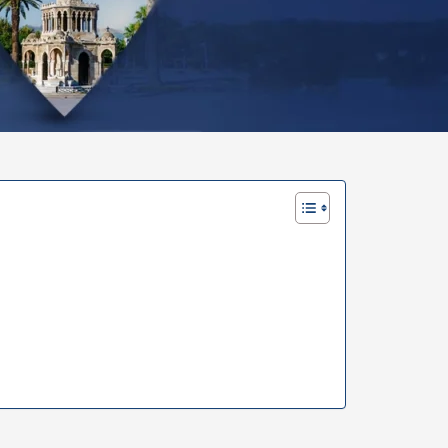
 Buttock Lift
Vaginoplastik
Labiaplastik
 Buttock Lift
Vaginoplastik
Labiaplastik