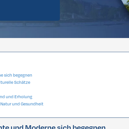
Brazillian
lbehandlung
Dental vorläufige Bewertung
hwerden, mehr Balance & Rundum-Sorglos-Pakete
Brazillian
hwerden, mehr Balance & Rundum-Sorglos-Pakete
ne sich begegnen
turelle Schätze
and und Erholung
, Natur und Gesundheit
hte und Moderne sich begegnen