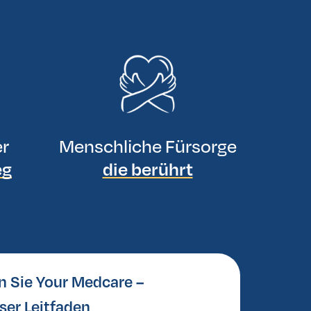
er
Menschliche Fürsorge
eg
die berührt
n Sie Your Medcare –
ser Leitfaden