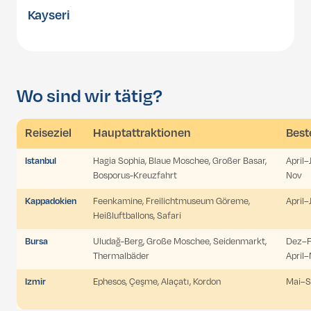
Kayseri
Wo sind wir tätig?
Reiseziel
Hauptattraktionen
Best
Istanbul
Hagia Sophia, Blaue Moschee, Großer Basar,
April–
Bosporus-Kreuzfahrt
Nov
Kappadokien
Feenkamine, Freilichtmuseum Göreme,
April–
Heißluftballons, Safari
Bursa
Uludağ-Berg, Große Moschee, Seidenmarkt,
Dez–Fe
Thermalbäder
April–
Izmir
Ephesos, Çeşme, Alaçatı, Kordon
Mai–S