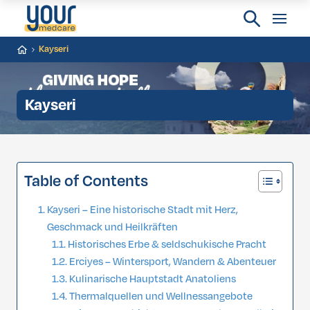
Kayseri
Kayseri
Table of Contents
Kayseri – Eine historische Stadt mit Herz,
Geschmack und Heilkräften
Historisches Erbe & seldschukische Pracht
Erciyes – Wintersport, Wandern & Abenteuer
Kulinarische Hauptstadt Anatoliens
Thermalquellen und Wellnessangebote