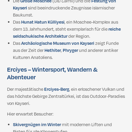
Die
Große Moschee
(
Ulu Camii
) und die
Festung von
Kayseri
sind beeindruckende Zeugnisse islamischer
Baukunst.
Das
Hunat Hatun Külliyesi
, ein Moschee-Komplex aus
dem 13. Jahrhundert, steht exemplarisch für die
reiche
seldschukische Architektur
der Region.
Das
Archäologische Museum von Kayseri
zeigt Funde
aus der Zeit der
Hethiter
,
Phryger
und anderer antiker
Kulturen Anatoliens.
Erciyes – Wintersport, Wandern &
Abenteuer
Der majestätische
Erciyes-Berg
, ein erloschener Vulkan und
das höchste Gebirge Zentraltürkei, ist das Outdoor-Paradies
von Kayseri.
Hier erwartet Besucher:
Skivergnügen im Winter
mit modernen Liften und
Pisten für alle Könnerstufen