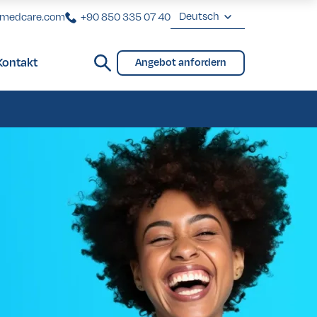
Deutsch
rmedcare.com
+90 850 335 07 40
English
Kontakt
Angebot anfordern
Deutsch
Brücken und Teilprothese
Français
Türkçe
Brücken und Teilprothese
eover in der Türkei
eover in der Türkei