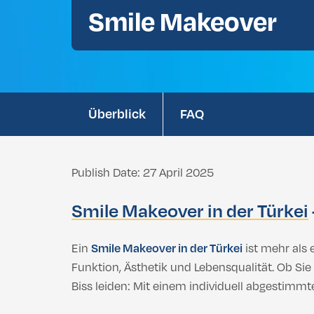
Smile Makeover
Zahnaufhellung
Bichektomie
Brustvergrößerung
Afrikanische Nasenoperation
Bruststraffung
Nachtschutz
Doppelkinn-Liposuktion
Wurzelkana
Brustverkleinerung Türkei: Weniger Besc
Silikonimplantate
Überblick
FAQ
Brustvergrößerung
Fetttransfer zur Brust
Bruststraffung
Brustverkleinerung Türkei: Weniger Besc
Publish Date: 27 April 2025
Gynäkomastie
Silikonimplantate
Smile Makeover in der Türkei
Fetttransfer zur Brust
Ein
Smile Makeover in der Türkei
ist mehr als
Funktion, Ästhetik und Lebensqualität. Ob S
Gynäkomastie
Biss leiden: Mit einem individuell abgestimm