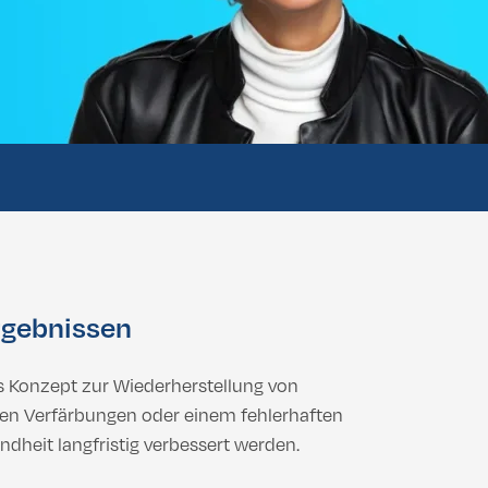
 Buttock Lift
Vaginoplastik
Labiaplastik
 Buttock Lift
Vaginoplastik
Labiaplastik
rgebnissen
s Konzept zur Wiederherstellung von
ken Verfärbungen oder einem fehlerhaften
heit langfristig verbessert werden.