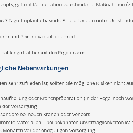
pts, ggf. mit Kombination verschiedener Maßnahmen (z. B.
is 7 Tage. Implantatbasierte Fälle erfordern unter Umstände
rm und Biss individuell optimiert.
chst lange Haltbarkeit des Ergebnisses.
gliche Nebenwirkungen
n sehr zufrieden ist, sollten Sie mögliche Risiken nicht au
aufhellung oder Kronenpräparation (in der Regel nach we
h der Versorgung
besondere bei neuen Kronen oder Veneers
timmte Materialien – bei bekannten Unverträglichkeiten ist 
 6 Monaten vor der endgültigen Versorgung