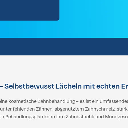
Brazillian
lbehandlung
Dental vorläufige Bewertung
hwerden, mehr Balance & Rundum-Sorglos-Pakete
Brazillian
hwerden, mehr Balance & Rundum-Sorglos-Pakete
– Selbstbewusst Lächeln mit echten E
 eine kosmetische Zahnbehandlung – es ist ein umfassende
ie unter fehlenden Zähnen, abgenutztem Zahnschmelz, star
ten Behandlungsplan kann Ihre Zahnästhetik und Mundgesund