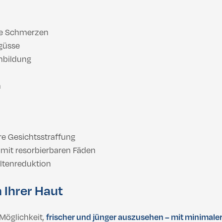
te Schmerzen
rgüsse
nbildung
h
e Gesichtsstraffung
 mit resorbierbaren Fäden
ltenreduktion
n Ihrer Haut
 Möglichkeit,
frischer und jünger auszusehen – mit minimaler