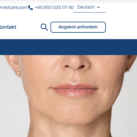
Deutsch
rmedcare.com
+90 850 335 07 40
English
Kontakt
Angebot anfordern
Deutsch
Brücken und Teilprothese
Français
Türkçe
Brücken und Teilprothese
eover in der Türkei
eover in der Türkei