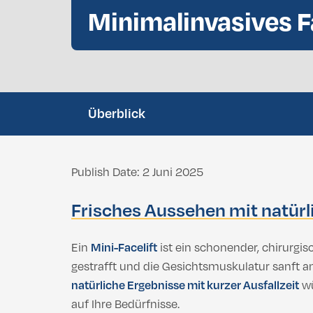
Minimalinvasives F
Zahnaufhellung
Bichektomie
Brustvergrößerung
Afrikanische Nasenoperation
Bruststraffung
Nachtschutz
Doppelkinn-Liposuktion
Wurzelkana
Brustverkleinerung Türkei: Weniger Besc
Silikonimplantate
Überblick
Brustvergrößerung
Fetttransfer zur Brust
Bruststraffung
Brustverkleinerung Türkei: Weniger Besc
Publish Date: 2 Juni 2025
Gynäkomastie
Silikonimplantate
Frisches Aussehen mit natürl
Fetttransfer zur Brust
Ein
Mini-Facelift
ist ein schonender, chirurgis
gestrafft und die Gesichtsmuskulatur sanft an
Gynäkomastie
natürliche Ergebnisse mit kurzer Ausfallzeit
wü
auf Ihre Bedürfnisse.