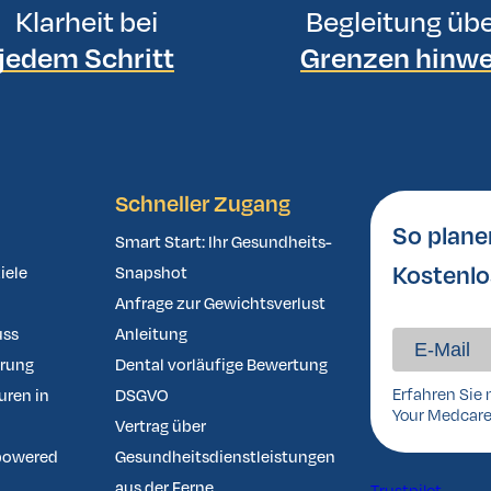
Klarheit bei
Begleitung üb
jedem Schritt
Grenzen hinw
Schneller Zugang
So plane
Smart Start: Ihr Gesundheits-
Kostenlo
iele
Snapshot
Anfrage zur Gewichtsverlust
uss
Anleitung
ärung
Dental vorläufige Bewertung
Erfahren Sie 
uren in
DSGVO
Your Medcare
Vertrag über
powered
Gesundheitsdienstleistungen
aus der Ferne