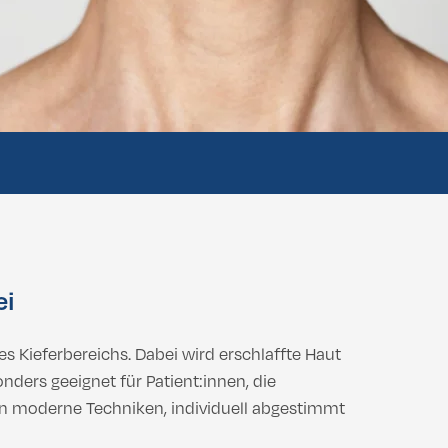
 Buttock Lift
Vaginoplastik
Labiaplastik
 Buttock Lift
Vaginoplastik
Labiaplastik
ei
es Kieferbereichs. Dabei wird erschlaffte Haut
nders geeignet für Patient:innen, die
en moderne Techniken, individuell abgestimmt