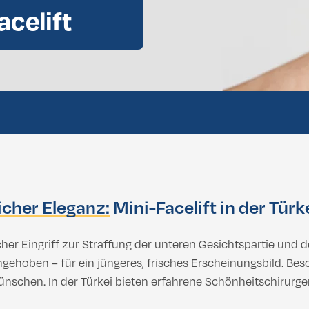
acelift
Brazillian
lbehandlung
Dental vorläufige Bewertung
hwerden, mehr Balance & Rundum-Sorglos-Pakete
Brazillian
hwerden, mehr Balance & Rundum-Sorglos-Pakete
icher Eleganz:
Mini-Facelift in der Türk
cher Eingriff zur Straffung der unteren Gesichtspartie und d
gehoben – für ein jüngeres, frisches Erscheinungsbild. Beso
nschen. In der Türkei bieten erfahrene Schönheitschirurg