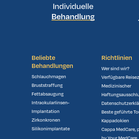
Individuelle
Behandlung
Beliebte
Richtlinien
Behandlungen
Wer sind wir?
Schlauchmagen
Verfügbare Reisez
Bruststraffung
Medizinischer
Fettabsaugung
Haftungsausschl
Intraokularlinsen-
Datenschutzerkl
Implantation
Beste geführte To
Zirkonkronen
Kappadokien
Silikonimplantate
Cappa MedCare, 
by Your MedCare