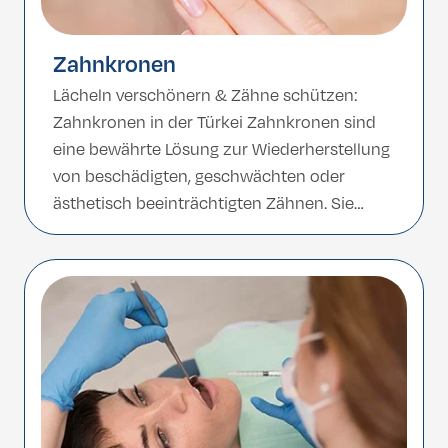
Zahnkronen
Lächeln verschönern & Zähne schützen:
Zahnkronen in der Türkei Zahnkronen sind
eine bewährte Lösung zur Wiederherstellung
von beschädigten, geschwächten oder
ästhetisch beeinträchtigten Zähnen. Sie
umhüllen den Zahn vollständig, schützen ihn
dauerhaft und verbessern zugleich Funktion
und Aussehen. Ob durch Karies, Risse oder
kosmetische Gründe – Zahnkronen bieten
langanhaltende Stabilität und ein natürliches
Erscheinungsbild. Mit erfahrenen […]