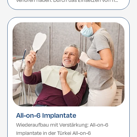
verloren haben. Durch das Einsetzen von nur
vier strategisch geneigten Implantaten pro
Kiefer wird eine komplette Zahnreihe mit
maximaler Stabilität und minimalem Eingriff
ermöglicht. Die Türkei, bekannt für ihre
erfahrenen Zahnärzte […]
All-on-6 Implantate
Wiederaufbau mit Verstärkung: All-on-6
Implantate in der Türkei All-on-6