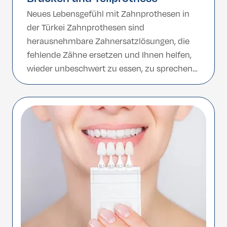
Neues Lebensgefühl mit Zahnprothesen in
der Türkei Zahnprothesen sind
herausnehmbare Zahnersatzlösungen, die
fehlende Zähne ersetzen und Ihnen helfen,
wieder unbeschwert zu essen, zu sprechen
und zu lächeln. Ob Teil- oder Vollprothese –
sie stellen die natürliche Funktion und
Ästhetik wieder her. In der Türkei profitieren
Patient:innen von hochwertigem Zahnersatz
zu fairen Preisen und erstklassiger
Versorgung. […]