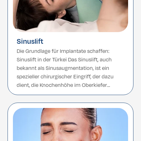
Sinuslift
Die Grundlage für Implantate schaffen:
Sinuslift in der Türkei Das Sinuslift, auch
bekannt als Sinusaugmentation, ist ein
spezieller chirurgischer Eingriff, der dazu
dient, die Knochenhöhe im Oberkiefer
(Maxilla) zu erhöhen, um ihn für
Zahnimplantate vorzubereiten. Bei dieser
Technik wird der erforderliche Platz und das
notwendige Knochenvolumen geschaffen,
indem die Sinusmembran vorsichtig
angehoben und Knochenersatzmaterial