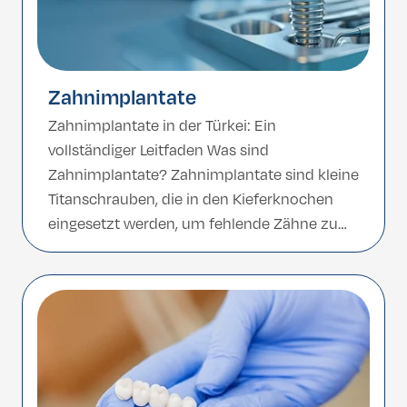
Zahnimplantate
Zahnimplantate in der Türkei: Ein
vollständiger Leitfaden Was sind
Zahnimplantate? Zahnimplantate sind kleine
Titanschrauben, die in den Kieferknochen
eingesetzt werden, um fehlende Zähne zu
ersetzen. Sie wirken wie eine künstliche
Zahnwurzel und werden mit einer Krone
versehen, die ein natürliches Aussehen und
eine volle Funktionalität verleiht. Im
Gegensatz zu herausnehmbaren Prothesen
sind Implantate fest verankert, […]