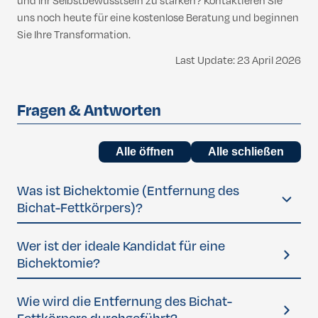
und Ihr Selbstbewusstsein zu stärken? Kontaktieren Sie
uns noch heute für eine kostenlose Beratung und beginnen
Sie Ihre Transformation.
Last Update: 23 April 2026
Fragen & Antworten
Alle öffnen
Alle schließen
Was ist Bichektomie (Entfernung des
Bichat-Fettkörpers)?
Die Bichektomie – auch bekannt als Entfernung des
Wer ist der ideale Kandidat für eine
Bichat-Fettkörpers oder Wangenverschmälerung – ist ein
Bichektomie?
kleiner chirurgischer Eingriff, bei dem ein Teil der
Fettpolster im Inneren der Wangen entfernt wird. Dadurch
Geeignet sind Personen mit von Natur aus volleren
Wie wird die Entfernung des Bichat-
wirkt das Mittelgesicht schlanker, die Wangenknochen und
Wangen, guter allgemeiner Gesundheit und realistischen