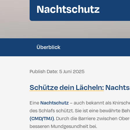
Nachtschutz
Zahnaufhellung
Bichektomie
Brustvergrößerung
Afrikanische Nasenoperation
Bruststraffung
Nachtschutz
Doppelkinn-Liposuktion
Wurzelkana
Brustverkleinerung Türkei: Weniger Besc
Silikonimplantate
Überblick
Brustvergrößerung
Fetttransfer zur Brust
Bruststraffung
Brustverkleinerung Türkei: Weniger Besc
Publish Date: 5 Juni 2025
Gynäkomastie
Silikonimplantate
Schütze dein Lächeln:
Nachts
Fetttransfer zur Brust
Eine
Nachtschutz
– auch bekannt als Knirsche
des Schlafs schützt. Sie ist eine bewährte 
Gynäkomastie
(CMD/TMJ)
. Durch die Barriere zwischen Ober
besseren Mundgesundheit bei.