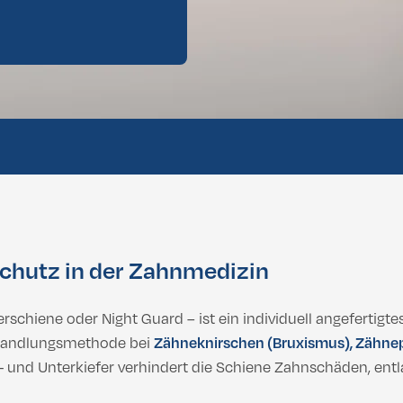
Brazillian
lbehandlung
Dental vorläufige Bewertung
hwerden, mehr Balance & Rundum-Sorglos-Pakete
Brazillian
hwerden, mehr Balance & Rundum-Sorglos-Pakete
chutz in der Zahnmedizin
rschiene oder Night Guard – ist ein individuell angefertig
Behandlungsmethode bei
Zähneknirschen (Bruxismus), Zähne
- und Unterkiefer verhindert die Schiene Zahnschäden, entl