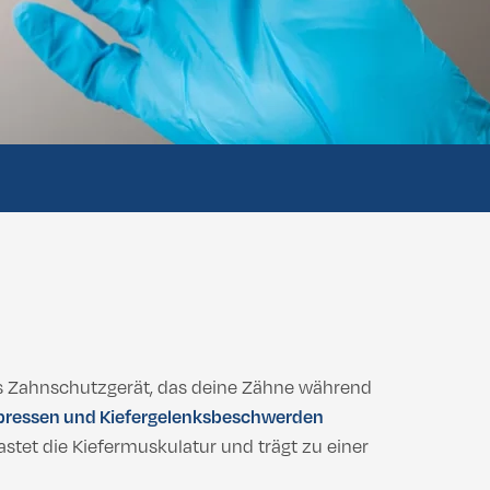
 Buttock Lift
Vaginoplastik
Labiaplastik
 Buttock Lift
Vaginoplastik
Labiaplastik
tes Zahnschutzgerät, das deine Zähne während
pressen und Kiefergelenksbeschwerden
astet die Kiefermuskulatur und trägt zu einer