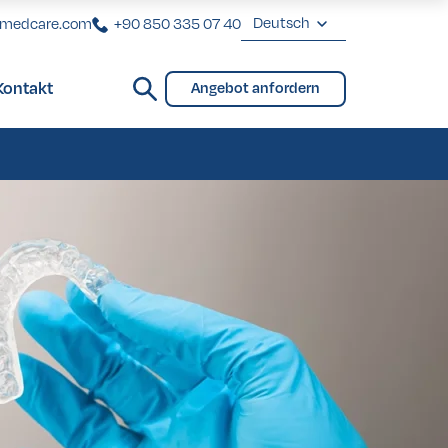
Deutsch
rmedcare.com
+90 850 335 07 40
English
Kontakt
Angebot anfordern
Deutsch
Brücken und Teilprothese
Français
Türkçe
Brücken und Teilprothese
eover in der Türkei
eover in der Türkei