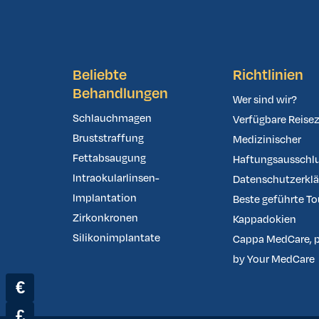
Beliebte
Richtlinien
Behandlungen
Wer sind wir?
Schlauchmagen
Verfügbare Reisez
Bruststraffung
Medizinischer
Fettabsaugung
Haftungsausschl
Intraokularlinsen-
Datenschutzerkl
Implantation
Beste geführte To
Zirkonkronen
Kappadokien
Silikonimplantate
Cappa MedCare, 
by Your MedCare
€
£