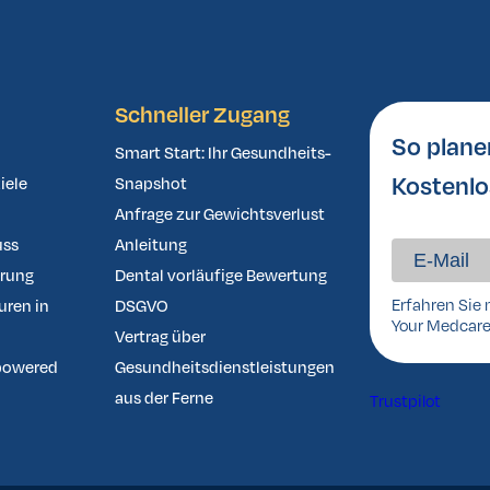
Schneller Zugang
So plane
Smart Start: Ihr Gesundheits-
Kostenlo
iele
Snapshot
Anfrage zur Gewichtsverlust
uss
Anleitung
ärung
Dental vorläufige Bewertung
Erfahren Sie 
uren in
DSGVO
Your Medcare
Vertrag über
powered
Gesundheitsdienstleistungen
aus der Ferne
Trustpilot