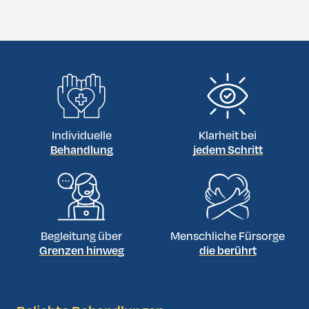
medizinischen Tourismus an.
ist das Ergebnis besonders natürlich in Aussehen und
Haptik. Es gibt keine sichtbaren Ränder wie bei
Implantaten und keine Fremdkörper im Brustbereich.
Individuelle
Klarheit bei
Behandlung
jedem Schritt
Begleitung über
Menschliche Fürsorge
Grenzen hinweg
die berührt