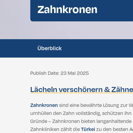
Zahnkronen
Zahnaufhellung
Bichektomie
Brustvergrößerung
Afrikanische Nasenoperation
Bruststraffung
Nachtschutz
Doppelkinn-Liposuktion
Wurzelkana
Brustverkleinerung Türkei: Weniger Besc
Silikonimplantate
Überblick
Brustvergrößerung
Fetttransfer zur Brust
Bruststraffung
Brustverkleinerung Türkei: Weniger Besc
Publish Date: 23 Mai 2025
Gynäkomastie
Silikonimplantate
Lächeln verschönern & Zähne
Fetttransfer zur Brust
Zahnkronen
sind eine bewährte Lösung zur W
umhüllen den Zahn vollständig, schützen ihn
Gynäkomastie
Gründe – Zahnkronen bieten langanhaltende S
Zahnkliniken zählt die
Türkei
zu den besten A