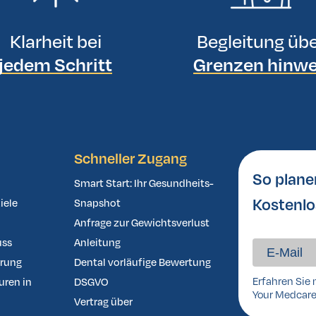
Klarheit bei
Begleitung üb
jedem Schritt
Grenzen hinw
Schneller Zugang
So plane
Smart Start: Ihr Gesundheits-
Kostenlo
iele
Snapshot
Anfrage zur Gewichtsverlust
uss
Anleitung
ärung
Dental vorläufige Bewertung
Erfahren Sie 
uren in
DSGVO
Your Medcare
Vertrag über