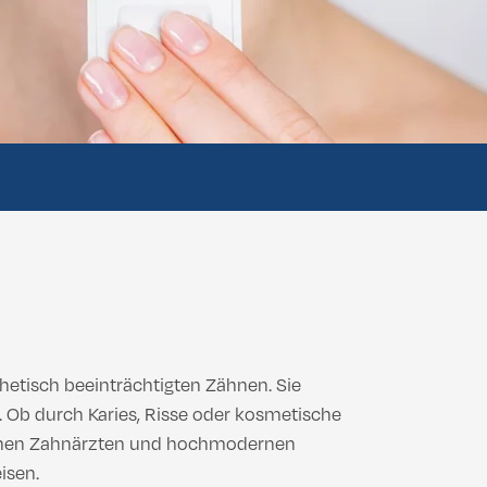
 Buttock Lift
Vaginoplastik
Labiaplastik
 Buttock Lift
Vaginoplastik
Labiaplastik
etisch beeinträchtigten Zähnen. Sie
 Ob durch Karies, Risse oder kosmetische
hrenen Zahnärzten und hochmodernen
isen.