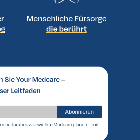
er
Menschliche Fürsorge
eg
die berührt
n Sie Your Medcare –
ser Leitfaden
mehr darüber, wie wir Ihre Medcare planen – mit
.