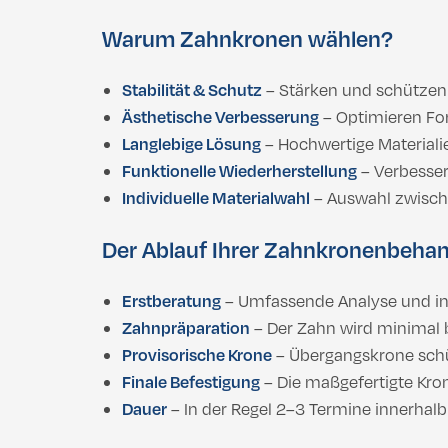
Warum Zahnkronen wählen?
Stabilität & Schutz
– Stärken und schützen 
Ästhetische Verbesserung
– Optimieren Fo
Langlebige Lösung
– Hochwertige Materialie
Funktionelle Wiederherstellung
– Verbesser
Individuelle Materialwahl
– Auswahl zwische
Der Ablauf Ihrer Zahnkronenbeha
Erstberatung
– Umfassende Analyse und in
Zahnpräparation
– Der Zahn wird minimal
Provisorische Krone
– Übergangskrone schüt
Finale Befestigung
– Die maßgefertigte Kron
Dauer
– In der Regel 2–3 Termine innerhal