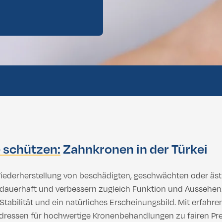
Brazillian
lbehandlung
Dental vorläufige Bewertung
hwerden, mehr Balance & Rundum-Sorglos-Pakete
Brazillian
hwerden, mehr Balance & Rundum-Sorglos-Pakete
 schützen:
Zahnkronen in der Türkei
iederherstellung von beschädigten, geschwächten oder ästh
 dauerhaft und verbessern zugleich Funktion und Aussehen.
tabilität und ein natürliches Erscheinungsbild. Mit erfa
dressen für hochwertige Kronenbehandlungen zu fairen Pre