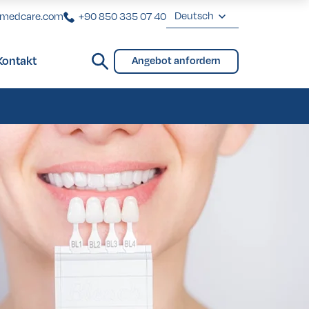
Deutsch
rmedcare.com
+90 850 335 07 40
English
Kontakt
Angebot anfordern
Deutsch
Brücken und Teilprothese
Français
Türkçe
Brücken und Teilprothese
eover in der Türkei
eover in der Türkei