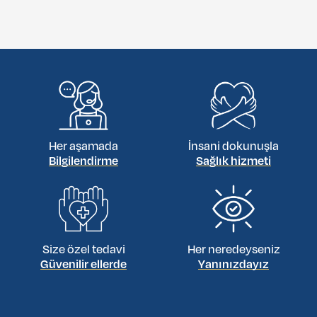
Evet, deneyimli uzmanların bulunduğu saygın bir klinik
seçtiğiniz sürece. Türkiye, yüksek kaliteli diş bakımı ve sıkı
hijyen standartlarıyla tanınmaktadır.
Her aşamada
İnsani dokunuşla
Bilgilendirme
Sağlık hizmeti
Size özel tedavi
Her neredeyseniz
Güvenilir ellerde
Yanınızdayız