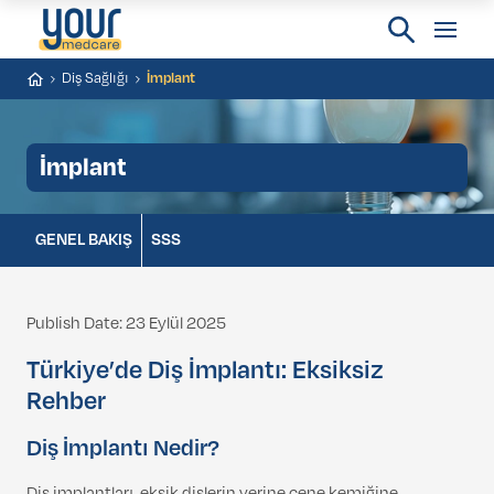
Diş Sağlığı
İmplant
İmplant
GENEL BAKIŞ
SSS
Publish Date: 23 Eylül 2025
Türkiye’de Diş İmplantı: Eksiksiz
Rehber
Diş İmplantı Nedir?
Diş implantları, eksik dişlerin yerine çene kemiğine