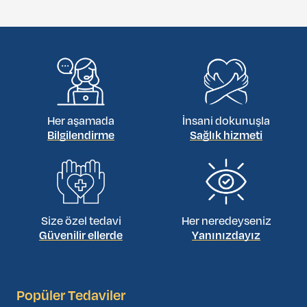
sonucunda netleşir. Değerlendirme; radyolojik incelemeler
ve genel sağlık durumu göz önünde bulundurularak yapılır.
Her aşamada
İnsani dokunuşla
Bilgilendirme
Sağlık hizmeti
Size özel tedavi
Her neredeyseniz
Güvenilir ellerde
Yanınızdayız
Popüler Tedaviler