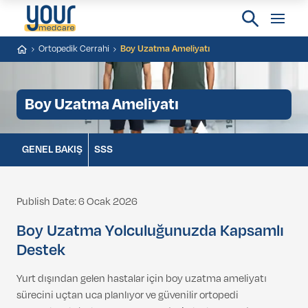
Ortopedik Cerrahi
Boy Uzatma Ameliyatı
Boy Uzatma Ameliyatı
GENEL BAKIŞ
SSS
Publish Date: 6 Ocak 2026
Boy Uzatma Yolculuğunuzda Kapsamlı
Destek
Yurt dışından gelen hastalar için boy uzatma ameliyatı
sürecini uçtan uca planlıyor ve güvenilir ortopedi