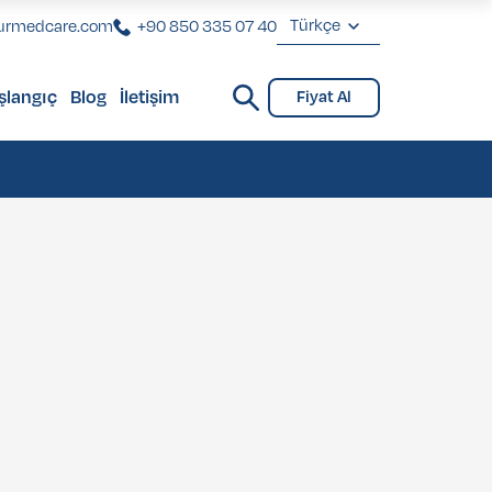
Türkçe
urmedcare.com
+90 850 335 07 40
English
şlangıç
Blog
İletişim
Fiyat Al
Deutsch
Check-Up
Check-Up
Français
Türkçe
Check-Up
Check-Up