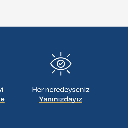
vi
Her neredeyseniz
de
Yanınızdayız