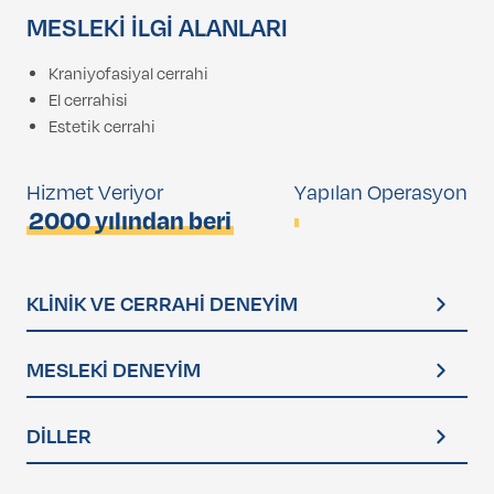
MESLEKİ İLGİ ALANLARI
Kraniyofasiyal cerrahi
El cerrahisi
Estetik cerrahi
Hizmet Veriyor
Yapılan Operasyon
2000 yılından beri
KLİNİK VE CERRAHİ DENEYİM
Meme cerrahisi
MESLEKİ DENEYİM
Estetik cerrahi
1999 – 2025
Karın duvarı deformiteleri
DİLLER
Özel Muayenehane – Plastik, Rekonstrüktif ve Estetik
Cerrahi, İstanbul, Türkiye
Lenfödem ameliyatı
İngilizce – Profesyonel düzeyde çalışma yeterliliği