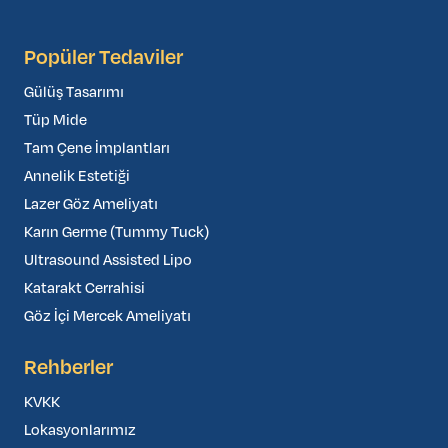
Plastik Cerrahi Birimi
2010 – 2012
Popüler Tedaviler
Uzman Plastik Cerrah, Ethica Levent Hastanesi, Plastik
Cerrahi Birimi
Gülüş Tasarımı
2014 – 2025
Tüp Mide
Uzman Plastik Cerrah, İstanbul Aesthetic Center, Plastik
Tam Çene İmplantları
Cerrahi Birimi
Annelik Estetiği
2015 – 2022
Lazer Göz Ameliyatı
Uzman Plastik Cerrah, İstanbul Cerrahi Hastanesi, Plastik
Karın Germe (Tummy Tuck)
Cerrahi Birimi
Ultrasound Assisted Lipo
2019 – 2023
Katarakt Cerrahisi
Uzman Plastik Cerrah, Anatomica Hastanesi, Plastik
Göz İçi Mercek Ameliyatı
Cerrahi Birimi
Rehberler
KVKK
Lokasyonlarımız