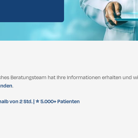
Brazillian
lbehandlung
Dental vorläufige Bewertung
hwerden, mehr Balance & Rundum-Sorglos-Pakete
Brazillian
hwerden, mehr Balance & Rundum-Sorglos-Pakete
sches Beratungsteam hat Ihre Informationen erhalten und wi
unden
.
alb von 2 Std. | ⭐ 5.000+ Patienten