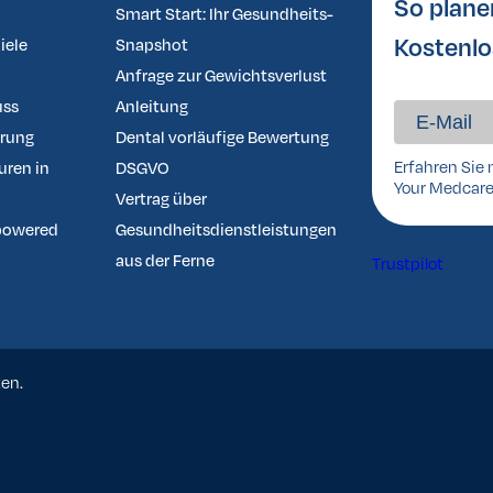
So plane
Smart Start: Ihr Gesundheits-
Kostenlo
iele
Snapshot
Anfrage zur Gewichtsverlust
uss
Anleitung
ärung
Dental vorläufige Bewertung
Erfahren Sie 
uren in
DSGVO
Your Medcare
Vertrag über
powered
Gesundheitsdienstleistungen
aus der Ferne
Trustpilot
ten.