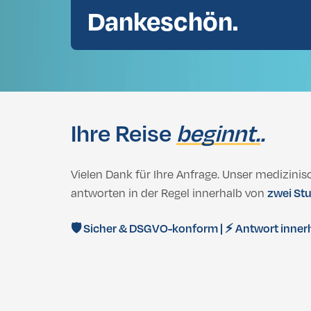
Dankeschön.
Zahnaufhellung
Bichektomie
Brustvergrößerung
Afrikanische Nasenoperation
Bruststraffung
Nachtschutz
Doppelkinn-Liposuktion
Wurzelkana
Brustverkleinerung Türkei: Weniger Besc
Silikonimplantate
Brustvergrößerung
Ihre Reise
beginnt.
.
Fetttransfer zur Brust
Bruststraffung
Brustverkleinerung Türkei: Weniger Besc
Vielen Dank für Ihre Anfrage. Unser medizini
Gynäkomastie
Silikonimplantate
antworten in der Regel innerhalb von
zwei St
Fetttransfer zur Brust
🛡️ Sicher & DSGVO-konform | ⚡ Antwort innerh
Gynäkomastie