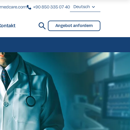
Deutsch
rmedcare.com
+90 850 335 07 40
English
Kontakt
Angebot anfordern
Deutsch
Brücken und Teilprothese
Brücken und Teilprothese
eover in der Türkei
eover in der Türkei