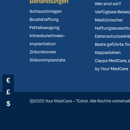
Behandlungen
Wer sind wir?
Schlauchmagen
Verfügbare Reisez
Bruststraffung
Medizinischer
Fettabsaugung
Haftungsausschl
Intraokularlinsen-
Datenschutzerkl
Implantation
Beste geführte To
Zirkonkronen
Kappadokien
Silikonimplantate
Cappa MedCare, 
by Your MedCare
€
£
©2025 Your MedCare – Türkei. Alle Rechte vorbehal
$