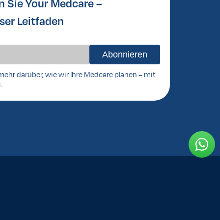
n Sie Your Medcare –
ser Leitfaden
mehr darüber, wie wir Ihre Medcare planen – mit
.