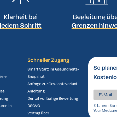
Klarheit bei
Begleitung üb
jedem Schritt
Grenzen hinw
Schneller Zugang
So plane
Smart Start: Ihr Gesundheits-
Kostenlo
iele
Snapshot
Anfrage zur Gewichtsverlust
uss
Anleitung
ärung
Dental vorläufige Bewertung
Erfahren Sie 
uren in
DSGVO
Your Medcare
Vertrag über