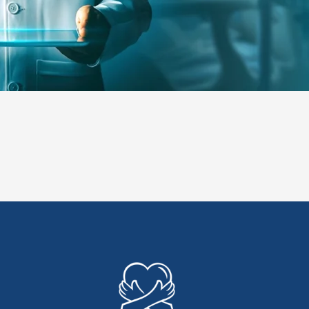
 Buttock Lift
Vaginoplastik
Labiaplastik
 Buttock Lift
Vaginoplastik
Labiaplastik