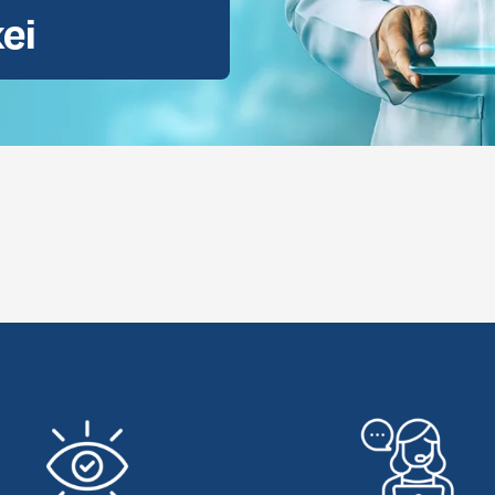
kei
Brazillian
lbehandlung
Dental vorläufige Bewertung
hwerden, mehr Balance & Rundum-Sorglos-Pakete
Brazillian
hwerden, mehr Balance & Rundum-Sorglos-Pakete