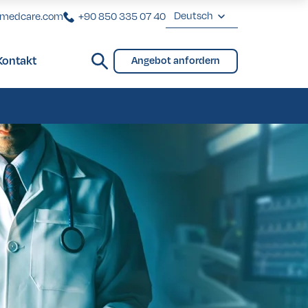
Deutsch
rmedcare.com
+90 850 335 07 40
English
Kontakt
Angebot anfordern
Deutsch
Brücken und Teilprothese
Brücken und Teilprothese
eover in der Türkei
eover in der Türkei